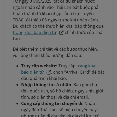
Từ ngày 01/05/2025, tất cả du khách nước
ngoài nhập cảnh vào Thái Lan bắt buộc phải
hoàn thành tờ khai nhập cảnh trực tuyến
TDAC tối thiểu 03 ngày trước khi nhập cảnh.
Du khách có thể thực hiện khai báo thông qua
trang khai báo điện tử
chính thức của Thái
Lan.
Để biết thêm chi tiết về các bước thực hiện,
vui lòng tham khảo hướng dẫn sau:
Truy cập website:
Truy cập
trang khai
báo điện tử
, c
họn "Arrival Card"
để b
ắt
đầu quá trình khai báo.
Nhập thông tin cá nhân
: Bao gồm họ
tên, quốc tịch, số hộ chiếu, ngày sinh, giới
tính, số điện thoại và địa chỉ email.
Cung cấp thông tin chuyến đi
: Nhập
ngày đến Thái Lan, số hiệu chuyến bay,
phương tiện di chuyển và địa chỉ lưu trú