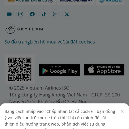
Sơ đồ trang
Liên hệ mua vé
Cài đặt cookies
© 2025 Vietnam Airlines JSC
Tổng công ty Hàng không Việt Nam - CTCP. Số 200
Nguyễn Sơn, Phường Bồ Đề, Hà Nội.
Điện thoại: (+84-24) 38272289. Fax: (+84-24)
Bằng cách nhấp vào "Chấp nhận tất cả cookie", bạn đồng
38722375
ý với việc lưu trữ cookie trên thiết bị của mình để cải
Giấy chứng nhận đăng ký doanh nghiệp, mã số
thiện điều hướng trang web, phân tích việc sử dụng