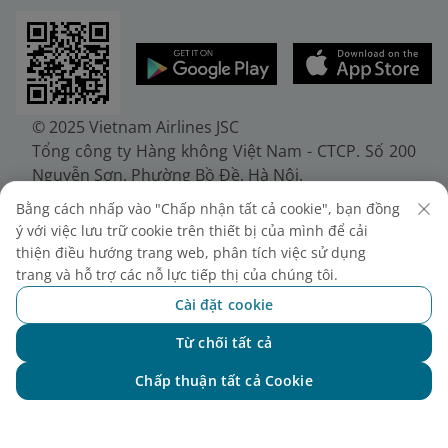
© 2025 Vietnam Airlines JSC
Tổng công ty Hàng không Việt Nam - CTCP. Số 200
Nguyễn Sơn, Phường Bồ Đề, Hà Nội.
Điện thoại: (+84-24) 38272289. Fax: (+84-24)
Bằng cách nhấp vào "Chấp nhận tất cả cookie", bạn đồng
38722375
ý với việc lưu trữ cookie trên thiết bị của mình để cải
Giấy chứng nhận đăng ký doanh nghiệp, mã số
thiện điều hướng trang web, phân tích việc sử dụng
doanh nghiệp 0100107518, đăng ký lần đầu ngày
trang và hỗ trợ các nỗ lực tiếp thị của chúng tôi.
30/6/2010, đăng ký thay đổi lần thứ 10 ngày
Cài đặt cookie
24/7/2025, cấp bởi Sở Tài chính Thành phố Hà Nội.
Từ chối tất cả
Chat với NEO
Chấp thuận tất cả Cookie