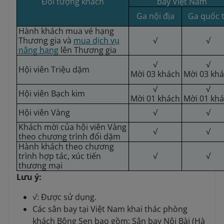
Đối tượng khách
bay Việt Nam
Ga nội địa
Ga quốc 
Hành khách mua vé hạng
Thương gia và
mua dịch vụ
√
√
nâng hạng
lên Thương gia
√
√
Hội viên Triệu dặm
Mời 03 khách
Mời 03 kh
√
√
Hội viên Bạch kim
Mời 01 khách
Mời 01 kh
Hội viên Vàng
√
√
Khách mời của hội viên Vàng
√
√
theo chương trình đổi dặm
Hành khách theo chương
trình hợp tác, xúc tiến
√
√
thương mại
Lưu ý:
√: Được sử dụng.
Các sân bay tại Việt Nam khai thác phòng
khách Bông Sen bao gồm: Sân bay Nội Bài (Hà