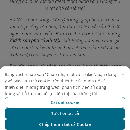
Đừng bỏ lỡ những địa điểm tham quan và ăn uống thú
vị tại phố cổ Hà Nội
Hà Nội là nơi dừng chân lý tưởng, giúp bạn hòa mình
vào nhịp sống văn hóa, ẩm thực và lịch sử của thủ đô
ngàn năm văn hiến. Bạn có thể tham khảo những
khách sạn phố cổ Hà Nội
chất lượng với nhiều mức giá
lưu trú được để xuất trong bài viết trên để tìm được nơi
ở phù hợp cho chuyến đi trọn vẹn hơn.
Tra cứu ngay lịch trình các chuyến bay với chất lượng
hàng đầu và những ưu đãi mới nhất từ Vietnam
Bằng cách nhấp vào "Chấp nhận tất cả cookie", bạn đồng
Airlines tại
http://vietnamairlines.com
.
ý với việc lưu trữ cookie trên thiết bị của mình để cải
thiện điều hướng trang web, phân tích việc sử dụng
trang và hỗ trợ các nỗ lực tiếp thị của chúng tôi.
Cài đặt cookie
Khám phá thêm
Từ chối tất cả
Chat với NEO
Chấp thuận tất cả Cookie