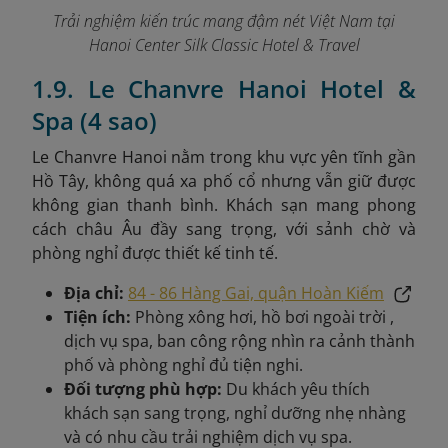
Trải nghiệm kiến trúc mang đậm nét Việt Nam tại
Hanoi Center Silk Classic Hotel & Travel
1.9. Le Chanvre Hanoi Hotel &
Spa (4 sao)
Le Chanvre Hanoi nằm trong khu vực yên tĩnh gần
Hồ Tây, không quá xa phố cổ nhưng vẫn giữ được
không gian thanh bình. Khách sạn mang phong
cách châu Âu đầy sang trọng, với sảnh chờ và
phòng nghỉ được thiết kế tinh tế.
Địa chỉ:
84 - 86 Hàng Gai, quận Hoàn Kiếm
Tiện ích:
Phòng xông hơi, hồ bơi ngoài trời ,
dịch vụ spa, ban công rộng nhìn ra cảnh thành
phố và phòng nghỉ đủ tiện nghi.
Đối tượng phù hợp:
Du khách yêu thích
khách sạn sang trọng, nghỉ dưỡng nhẹ nhàng
và có nhu cầu trải nghiệm dịch vụ spa.