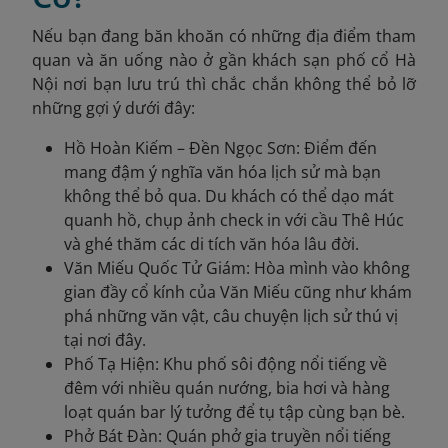
Nếu bạn đang băn khoăn có những địa điểm tham
quan và ăn uống nào ở gần khách sạn phố cổ Hà
Nội nơi bạn lưu trú thì chắc chắn không thể bỏ lỡ
những gợi ý dưới đây:
Hồ Hoàn Kiếm – Đền Ngọc Sơn: Điểm đến
mang đậm ý nghĩa văn hóa lịch sử mà bạn
không thể bỏ qua. Du khách có thể dạo mát
quanh hồ, chụp ảnh check in với cầu Thê Húc
và ghé thăm các di tích văn hóa lâu đời.
Văn Miếu Quốc Tử Giám: Hòa mình vào không
gian đầy cổ kính của Văn Miếu cũng như khám
phá những văn vật, câu chuyện lịch sử thú vị
tại nơi đây.
Phố Tạ Hiện: Khu phố sôi động nổi tiếng về
đêm với nhiều quán nướng, bia hơi và hàng
loạt quán bar lý tưởng để tụ tập cùng bạn bè.
Phở Bát Đàn: Quán phở gia truyền nổi tiếng