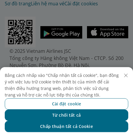
Sơ đồ trang
Liên hệ mua vé
Cài đặt cookies
© 2025 Vietnam Airlines JSC
Tổng công ty Hàng không Việt Nam - CTCP. Số 200
Nguyễn Sơn, Phường Bồ Đề, Hà Nội.
Điện thoại: (+84-24) 38272289. Fax: (+84-24)
Bằng cách nhấp vào "Chấp nhận tất cả cookie", bạn đồng
38722375
ý với việc lưu trữ cookie trên thiết bị của mình để cải
Giấy chứng nhận đăng ký doanh nghiệp, mã số
thiện điều hướng trang web, phân tích việc sử dụng
doanh nghiệp 0100107518, đăng ký lần đầu ngày
trang và hỗ trợ các nỗ lực tiếp thị của chúng tôi.
30/6/2010, đăng ký thay đổi lần thứ 10 ngày
Cài đặt cookie
24/7/2025, cấp bởi Sở Tài chính Thành phố Hà Nội.
Từ chối tất cả
Chat với NEO
Chấp thuận tất cả Cookie