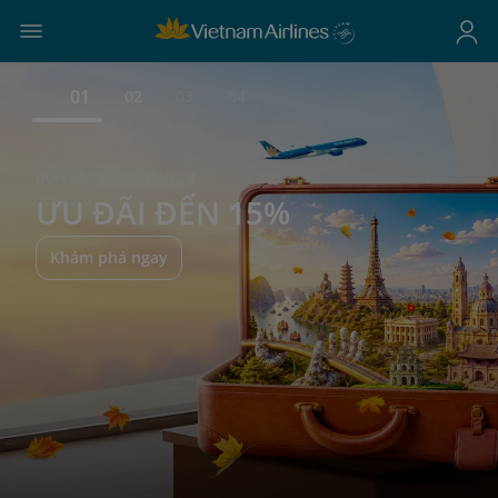
01
02
03
04
ĐÓN SẮC VÀNG THÁNG 8
ƯU ĐÃI ĐẾN 15%
Khám phá ngay