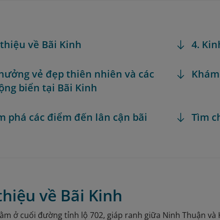
 thiệu về Bãi Kinh
4. Ki
 hưởng vẻ đẹp thiên nhiên và các
Khám
ộng biển tại Bãi Kinh
m phá các điểm đến lân cận bãi
Tìm c
 thiệu về Bãi Kinh
Nằm ở cuối đường tỉnh lộ 702, giáp ranh giữa Ninh Thuận v