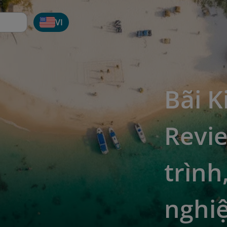
VI
Bãi K
Revie
trình,
nghi