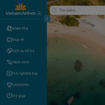
Khám Phá
Mua vé
Dịch vụ bổ trợ
Hành trình
Trải nghiệm bay
Lotusmiles
Trợ giúp