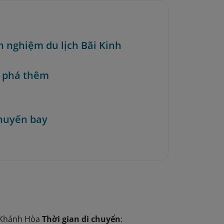
nh nghiệm du lịch Bãi Kinh
 phá thêm
huyến bay
à Khánh Hòa
Thời gian di chuyển
: