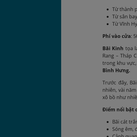
Từ thành 
Từ sân ba
Từ Vĩnh Hy
Phí vào cửa
: 
Bãi Kinh
tọa l
Rang – Tháp 
trong khu vực
Bình Hưng.
Trước đây, Bã
nhiên, vài năm
xô bồ như nhiề
Điểm nổi bật 
Bãi cát tr
Sóng êm, đ
Cảnh quan 