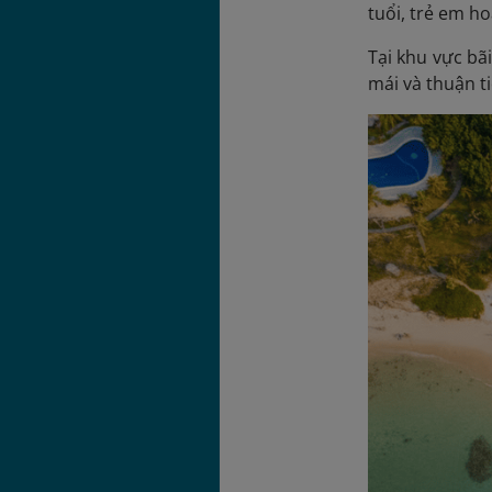
tuổi, trẻ em h
Tại khu vực bã
mái và thuận t