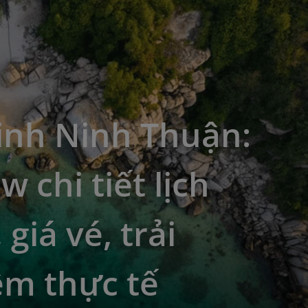
inh Ninh Thuận:
w chi tiết lịch
 giá vé, trải
ệm thực tế