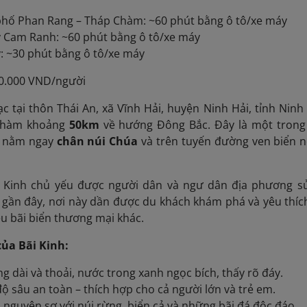
phố Phan Rang – Tháp Chàm: ~60 phút bằng ô tô/xe máy
y Cam Ranh: ~60 phút bằng ô tô/xe máy
: ~30 phút bằng ô tô/xe máy
50.000 VND/người
ạc tại thôn Thái An, xã Vĩnh Hải, huyện Ninh Hải, tỉnh Ni
Chàm khoảng
50km
về hướng Đông Bắc. Đây là một trong 
, nằm ngay
chân núi Chúa
và trên tuyến đường ven biển n
i Kinh chủ yếu được người dân và ngư dân địa phương s
 gần đây, nơi này dần được du khách khám phá và yêu thích
u bãi biển thương mại khác.
của Bãi Kinh:
ắng dài và thoải, nước trong xanh ngọc bích, thấy rõ đáy.
ộ sâu an toàn – thích hợp cho cả người lớn và trẻ em.
nguyên sơ với núi rừng, biển cả và những bãi đá độc đáo.