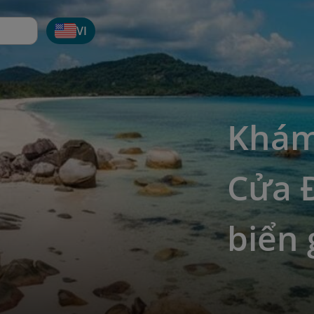
VI
Khám
Cửa 
biển 