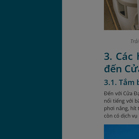
Trả
3. Các
đến Cử
3.1. Tắm 
Đến với Cửa Đạ
nổi tiếng với
phơi nắng, hít 
còn có dịch vụ 