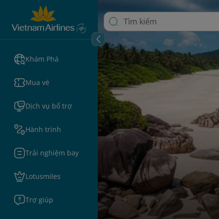
Khám Phá
Mua vé
Dịch vụ bổ trợ
Hành trình
Trải nghiệm bay
Lotusmiles
Trợ giúp