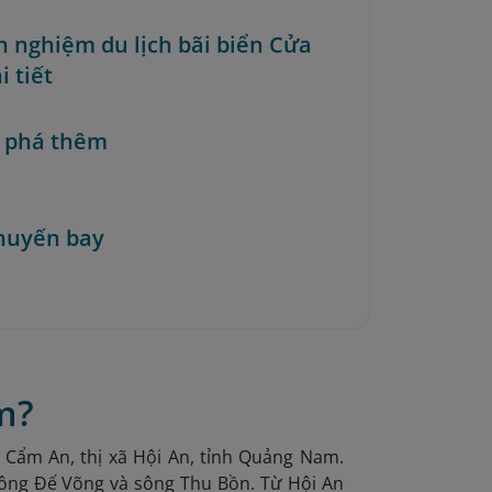
nh nghiệm du lịch bãi biển Cửa
i tiết
 phá thêm
huyến bay
m?
Cẩm An, thị xã Hội An, tỉnh Quảng Nam.
 sông Đế Võng và sông Thu Bồn. Từ Hội An