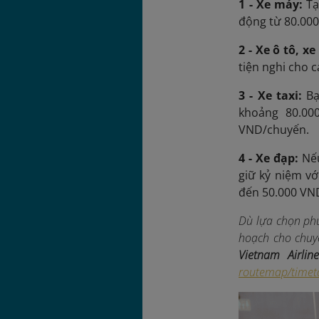
1 - Xe máy:
Tạ
động từ 80.000
2 - Xe ô tô, x
tiện nghi cho c
3 - Xe taxi:
Bạ
khoảng 80.00
VND/chuyến.
4 - Xe đạp:
Nế
giữ kỷ niệm vớ
đến 50.000 VN
Dù lựa chọn phư
hoạch cho chuy
Vietnam Airline
routemap/timet