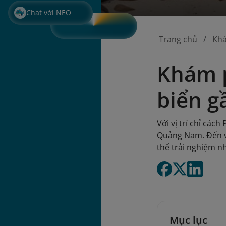
Chat với NEO
Trang chủ
Kh
Khám p
biển g
Với vị trí chỉ các
Quảng Nam. Đến v
thể trải nghiệm nh
Mục lục