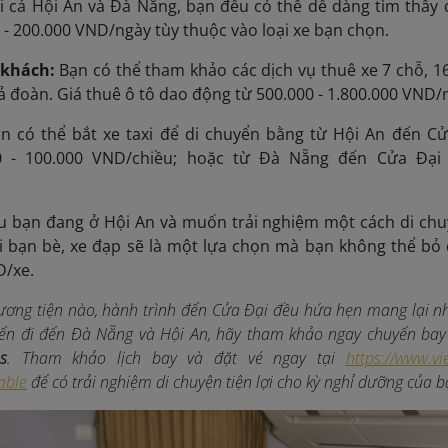
i cả Hội An và Đà Nẵng, bạn đều có thể dễ dàng tìm thấy 
 - 200.000 VND/ngày tùy thuộc vào loại xe bạn chọn.
e khách:
Bạn có thể tham khảo các dịch vụ thuê xe 7 chỗ, 1
ả đoàn. Giá thuê ô tô dao động từ 500.000 - 1.800.000 VND/ng
n có thể bắt xe taxi để di chuyển bằng từ Hội An đến C
0 - 100.000 VND/chiều; hoặc từ Đà Nẵng đến Cửa Đại 
u bạn đang ở Hội An và muốn trải nghiệm một cách di chu
i bạn bè, xe đạp sẽ là một lựa chọn mà bạn không thể bỏ
D/xe.
ơng tiện nào, hành trình đến Cửa Đại đều hứa hẹn mang lại nh
ến đi đến Đà Nẵng và Hội An, hãy tham khảo ngay chuyến bay
s
.
Tham khảo lịch bay và đặt vé ngay tại
https://www.vi
able
để có trải nghiệm di chuyện tiện lợi
cho kỳ nghỉ dưỡng của b