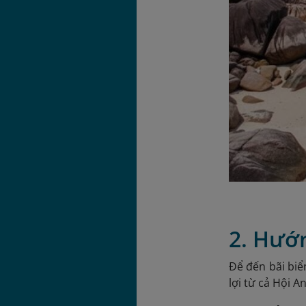
2. Hướn
Để đến bãi biể
lợi từ cả Hội A