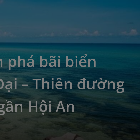
 phá bãi biển
Đại – Thiên đường
gần Hội An