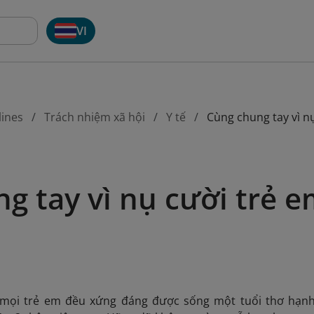
VI
lines
Trách nhiệm xã hội
Y tế
Cùng chung tay vì n
g tay vì nụ cười trẻ 
g mọi trẻ em đều xứng đáng được sống một tuổi thơ hạn