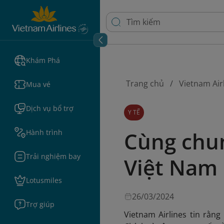
Khám Phá
Trang chủ
Vietnam Air
Mua vé
Dịch vụ bổ trợ
Y TẾ
Cùng chun
Hành trình
Trải nghiệm bay
Việt Nam
Lotusmiles
26/03/2024
Trợ giúp
Vietnam Airlines tin rằn