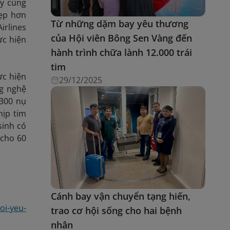
ay cùng
đẹp hơn
Từ những dặm bay yêu thương
irlines
của Hội viên Bông Sen Vàng đến
ực hiện
hành trình chữa lành 12.000 trái
tim
ực hiện
29/12/2025
ng nghệ
.300 nụ
hịp tim
sinh có
 cho 60
Cánh bay vận chuyển tạng hiến,
oi-yeu-
trao cơ hội sống cho hai bệnh
nhân