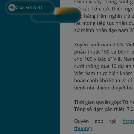
Chính vì vậy, trong suốt
Chat với NEO
với các Tổ chức thiện ng
cho hàng trăm nghìn trẻ e
rất mong tiếp tục nhận đư
sứ mệnh nhân đạo năm 20
Xuyên suốt năm 2024, Vie
phẫu thuật 150 ca bệnh p
cho 100 y bác sĩ Việt Na
cười thông qua 10 dự án t
Việt Nam thực hiện khám 
hoàn cảnh khó khăn và đồ
bệnh nhi khiếm khuyết bộ p
Thời gian quyên góp: Từ n
Tổng số dặm cần thiết: 7.
Quyên góp tại:
http
thuong/