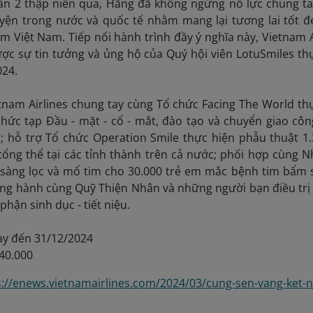
 gần 2 thập niên qua, Hãng đã không ngừng nỗ lực chung t
uyện trong nước và quốc tế nhằm mang lại tương lai tốt 
m Việt Nam. Tiếp nối hành trình đầy ý nghĩa này, Vietnam A
ợc sự tin tưởng và ủng hộ của Quý hội viên LotuSmiles th
24.
tnam Airlines chung tay cùng Tổ chức Facing The World th
hức tạp Đầu - mặt - cổ - mắt, đào tạo và chuyển giao cô
m; hỗ trợ Tổ chức Operation Smile thực hiện phẫu thuật 1
ổng thể tại các tỉnh thành trên cả nước; phối hợp cùng N
sàng lọc và mổ tim cho 30.000 trẻ em mắc bệnh tim bẩm 
ng hành cùng Quỹ Thiện Nhân và những người bạn điều trị
hận sinh dục - tiết niệu.
ay đến 31/12/2024
040.000
s://enews.vietnamairlines.com/2024/03/cung-sen-vang-ket-n