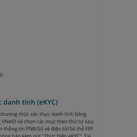
y.
 danh tính (eKYC)
phương thức xác thực danh tính bằng
g VNeID và chọn các mục theo thứ tự sau:
ền thông tin PNR/Số vé điện tử/Số thẻ FFP.
hông báo kèm nút "Thực hiện eKYC". Tại