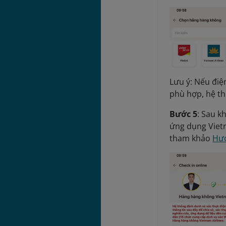
Lưu ý: Nếu điệ
phù hợp, hệ th
Bước 5
: Sau k
ứng dụng Vietn
tham khảo
Hướ