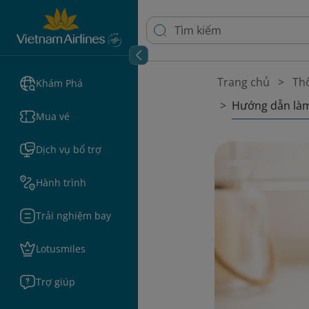
Trang chủ
Thô
Khám Phá
Hướng dẫn làm
Mua vé
Dịch vụ bổ trợ
Hành trình
Trải nghiệm bay
Lotusmiles
Trợ giúp