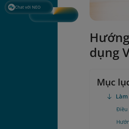
Chat với NEO
Hướng 
dụng 
Mục lụ
Làm 
Điều
Hướn