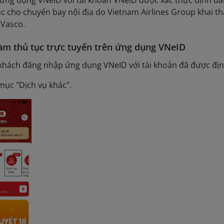
 ứng dụng VNeID với tài khoản VNeID được xác thực định d
c cho chuyến bay nội địa do Vietnam Airlines Group khai th
 Vasco.
m thủ tục trực tuyến trên ứng dụng VNeID
khách đăng nhập ứng dụng VNeID với tài khoản đã được đị
mục "Dịch vụ khác".