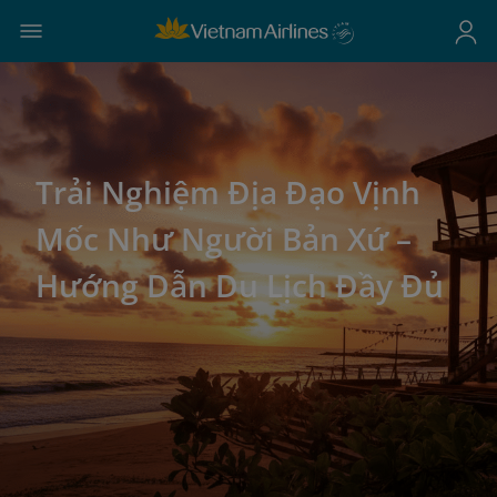
Trải Nghiệm Địa Đạo Vịnh
Mốc Như Người Bản Xứ –
Hướng Dẫn Du Lịch Đầy Đủ