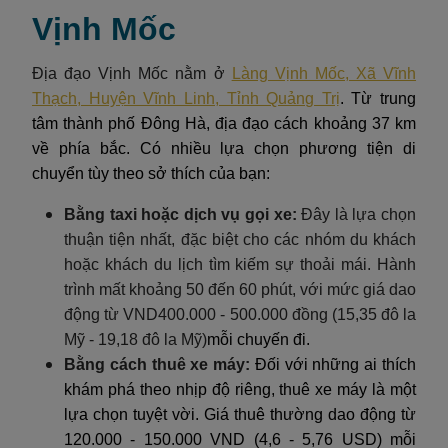
Vịnh Mốc
Địa đạo Vịnh Mốc nằm ở
Làng Vịnh Mốc, Xã Vĩnh
Thạch, Huyện Vĩnh Linh, Tỉnh Quảng Trị
. Từ trung
tâm thành phố Đông Hà, địa đạo cách khoảng 37 km
về phía bắc. Có nhiều lựa chọn phương tiện di
chuyển tùy theo sở thích của bạn:
Bằng taxi hoặc dịch vụ gọi xe:
Đây là lựa chọn
thuận tiện nhất, đặc biệt cho các nhóm du khách
hoặc khách du lịch tìm kiếm sự thoải mái. Hành
trình mất khoảng 50 đến 60 phút, với mức giá dao
động từ VND400.000 - 500.000 đồng (15,35 đô la
Mỹ - 19,18 đô la Mỹ)
mỗi chuyến đi.
Bằng cách thuê xe máy:
Đối với những ai thích
khám phá theo nhịp độ riêng, thuê xe máy là một
lựa chọn tuyệt vời. Giá thuê thường dao động từ
120.000 - 150.000 VND (4,6 - 5,76 USD) mỗi