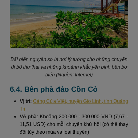
Bãi biển nguyên sơ là nơi lý tưởng cho những chuyến
đi bộ thư thái và những khoảnh khắc yên bình bên bờ
biển
(Nguồn: Internet)
6.4. Bến phà đảo Cồn Cỏ
Vị trí:
Cảng Cửa Việt, huyện Gio Linh, tỉnh Quảng
Trị
Vé phà:
Khoảng 200.000 - 300.000 VND (7,67 -
11,51 USD) cho mỗi chuyến khứ hồi (có thể thay
đổi tùy theo mùa và loại thuyền)