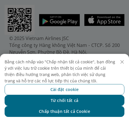
© 2025 Vietnam Airlines JSC
Tổng công ty Hàng không Việt Nam - CTCP. Số 200
Nguyễn Sơn, Phường Bồ Đề, Hà Nội.
Điện thoại: (+84-24) 38272289. Fax: (+84-24)
Bằng cách nhấp vào "Chấp nhận tất cả cookie", bạn đồng
38722375
ý với việc lưu trữ cookie trên thiết bị của mình để cải
Giấy chứng nhận đăng ký doanh nghiệp, mã số
thiện điều hướng trang web, phân tích việc sử dụng
doanh nghiệp 0100107518, đăng ký lần đầu ngày
trang và hỗ trợ các nỗ lực tiếp thị của chúng tôi.
30/6/2010, đăng ký thay đổi lần thứ 10 ngày
Cài đặt cookie
24/7/2025, cấp bởi Sở Tài chính Thành phố Hà Nội.
Từ chối tất cả
Chat với NEO
Chấp thuận tất cả Cookie