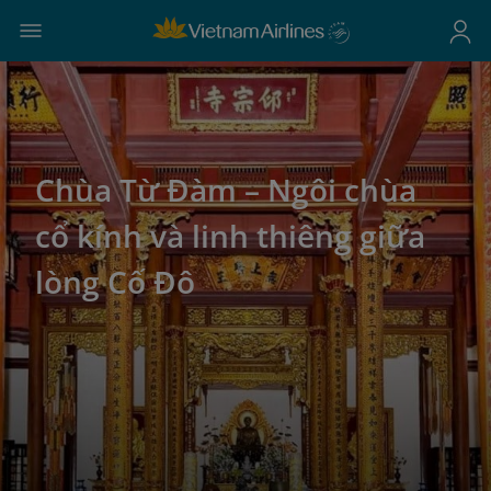
Chùa Từ Đàm – Ngôi chùa
cổ kính và linh thiêng giữa
lòng Cố Đô