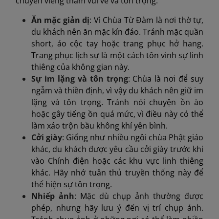
chuyến viếng thăm vui vẻ và tôn trọng:
Ăn mặc giản dị
: Vì Chùa Từ Đàm là nơi thờ tự,
du khách nên ăn mặc kín đáo. Tránh mặc quần
short, áo cộc tay hoặc trang phục hở hang.
Trang phục lịch sự là một cách tôn vinh sự linh
thiêng của không gian này.
Sự im lặng và tôn trọng
: Chùa là nơi để suy
ngẫm và thiền định, vì vậy du khách nên giữ im
lặng và tôn trọng. Tránh nói chuyện ồn ào
hoặc gây tiếng ồn quá mức, vì điều này có thể
làm xáo trộn bầu không khí yên bình.
Cởi giày
: Giống như nhiều ngôi chùa Phật giáo
khác, du khách được yêu cầu cởi giày trước khi
vào Chính điện hoặc các khu vực linh thiêng
khác. Hãy nhớ tuân thủ truyền thống này để
thể hiện sự tôn trọng.
Nhiếp ảnh
: Mặc dù chụp ảnh thường được
phép, nhưng hãy lưu ý đến vị trí chụp ảnh.