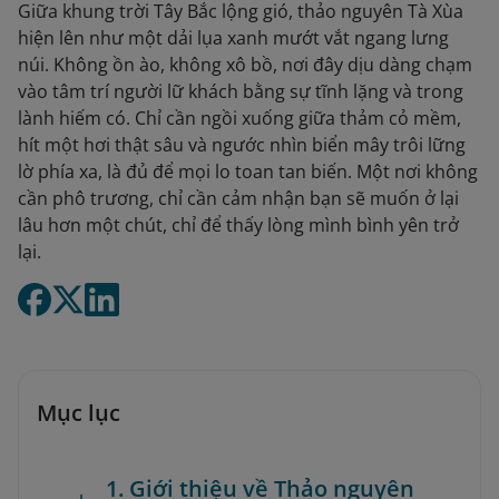
Giữa khung trời Tây Bắc lộng gió, thảo nguyên Tà Xùa
hiện lên như một dải lụa xanh mướt vắt ngang lưng
núi. Không ồn ào, không xô bồ, nơi đây dịu dàng chạm
vào tâm trí người lữ khách bằng sự tĩnh lặng và trong
lành hiếm có. Chỉ cần ngồi xuống giữa thảm cỏ mềm,
hít một hơi thật sâu và ngước nhìn biển mây trôi lững
lờ phía xa, là đủ để mọi lo toan tan biến. Một nơi không
cần phô trương, chỉ cần cảm nhận bạn sẽ muốn ở lại
lâu hơn một chút, chỉ để thấy lòng mình bình yên trở
lại.
Mục lục
1. Giới thiệu về Thảo nguyên