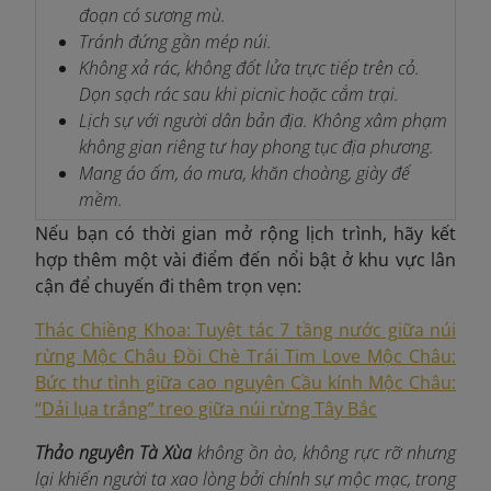
đoạn có sương mù.
Tránh đứng gần mép núi.
Không xả rác, không đốt lửa trực tiếp trên cỏ.
Dọn sạch rác sau khi picnic hoặc cắm trại.
Lịch sự với người dân bản địa. Không xâm phạm
không gian riêng tư hay phong tục địa phương.
Mang áo ấm, áo mưa, khăn choàng, giày đế
mềm.
Nếu bạn có thời gian mở rộng lịch trình, hãy kết
hợp thêm một vài điểm đến nổi bật ở khu vực lân
cận để chuyến đi thêm trọn vẹn:
Thác Chiềng Khoa: Tuyệt tác 7 tầng nước giữa núi
rừng Mộc Châu
Đồi Chè Trái Tim Love Mộc Châu:
Bức thư tình giữa cao nguyên
Cầu kính Mộc Châu:
“Dải lụa trắng” treo giữa núi rừng Tây Bắc
Thảo nguyên Tà Xùa
không ồn ào, không rực rỡ nhưng
lại khiến người ta xao lòng bởi chính sự mộc mạc, trong