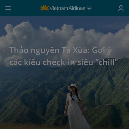
Thảo nguyên Tà Xùa: Gợi ý
các kiểu check-in siêu “chill”