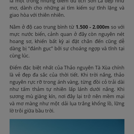
là một trong những điểm du lịch Sơn La đẹp như
mơ, dành cho những ai tìm kiếm sự tĩnh lặng và
giao hòa với thiên nhiên.
Nằm ở độ cao trung bình từ
1.500 - 2.000m
so với
mực nước biển, cảnh quan ở đây còn nguyên nét
hoang sơ, khiến bất kỳ ai đặt chân đến cũng dễ
dàng bị “đánh gục” bởi sự choáng ngợp và tĩnh tại
cùng lúc.
Điểm đặc biệt nhất của Thảo nguyên Tà Xùa chính
là vẻ đẹp đa sắc của thời tiết. Khi trời nắng, thảo
nguyên rực rỡ trong ánh vàng, từng đồi cỏ trải dài
như tấm thảm tự nhiên lấp lánh dưới nắng. Khi
sương mù giăng kín, nơi đây lại trở nên mềm mại
và mơ màng như một dải lụa trắng khổng lồ, lững
lờ trôi giữa bầu trời.