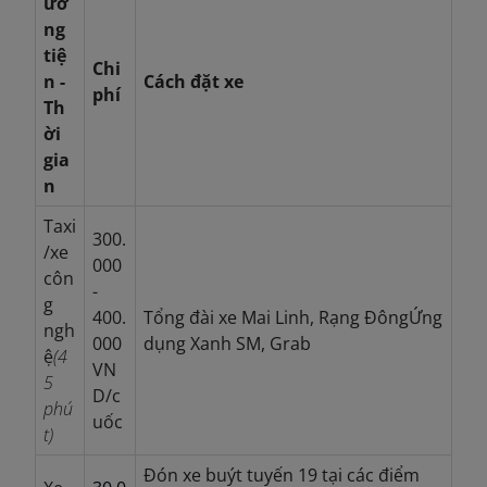
ươ
ng
tiệ
Chi
n -
Cách đặt xe
phí
Th
ời
gia
n
Taxi
300.
/xe
000
côn
-
g
400.
Tổng đài xe Mai Linh, Rạng Đông
Ứng
ngh
000
dụng Xanh SM, Grab
ệ
(4
VN
5
D/c
phú
uốc
t)
Đón xe buýt tuyến 19 tại các điểm