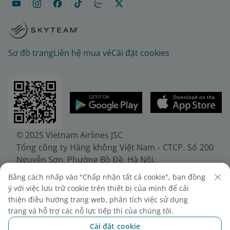
Sơ đồ trang
Liên hệ mua vé
Cài đặt cookies
© 2025 Vietnam Airlines JSC
Tổng công ty Hàng không Việt Nam - CTCP. Số 200
Nguyễn Sơn, Phường Bồ Đề, Hà Nội.
Điện thoại: (+84-24) 38272289. Fax: (+84-24)
Bằng cách nhấp vào "Chấp nhận tất cả cookie", bạn đồng
38722375
ý với việc lưu trữ cookie trên thiết bị của mình để cải
Giấy chứng nhận đăng ký doanh nghiệp, mã số
thiện điều hướng trang web, phân tích việc sử dụng
doanh nghiệp 0100107518, đăng ký lần đầu ngày
trang và hỗ trợ các nỗ lực tiếp thị của chúng tôi.
30/6/2010, đăng ký thay đổi lần thứ 10 ngày
Cài đặt cookie