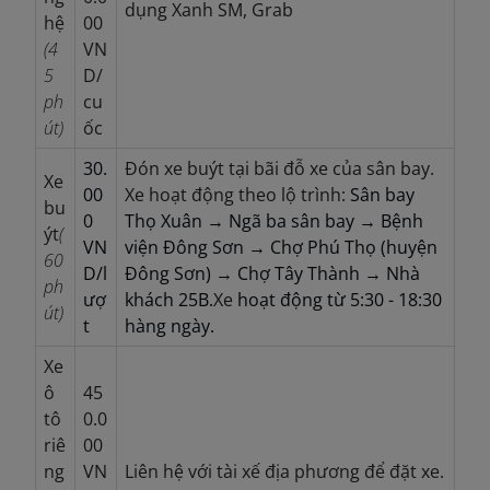
dụng Xanh SM, Grab
hệ
00
(4
VN
5
D/
ph
cu
út)
ốc
30.
Đón xe buýt tại bãi đỗ xe của sân bay.
Xe
00
Xe hoạt động theo lộ trình:
Sân bay
bu
0
Thọ Xuân → Ngã ba sân bay → Bệnh
ýt
(
VN
viện Đông Sơn → Chợ Phú Thọ (huyện
60
D/l
Đông Sơn) → Chợ Tây Thành → Nhà
ph
ượ
khách 25B.
Xe
hoạt động từ 5:30 - 18:30
út)
t
hàng ngày.
Xe
ô
45
tô
0.0
riê
00
ng
VN
Liên hệ với tài xế địa phương để đặt xe.