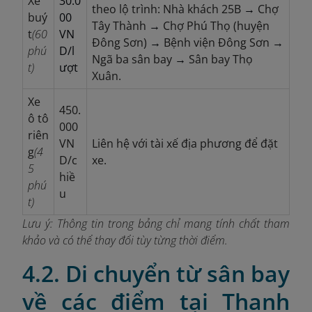
Xe
30.0
theo lộ trình: Nhà khách 25B
→
Chợ
buý
00
Tây Thành
→
Chợ Phú Thọ (huyện
t
(60
VN
Đông Sơn)
→
Bệnh viện Đông Sơn
→
phú
D/l
Ngã ba sân bay
→
Sân bay Thọ
t)
ượt
Xuân.
Xe
450.
ô tô
000
riên
VN
Liên hệ với tài xế địa phương để đặt
g
(4
D/c
xe.
5
hiề
phú
u
t)
Lưu ý: Thông tin trong bảng chỉ mang tính chất tham
khảo và có thể thay đổi tùy từng thời điểm.
4.2. Di chuyển từ sân bay
về các điểm tại Thanh