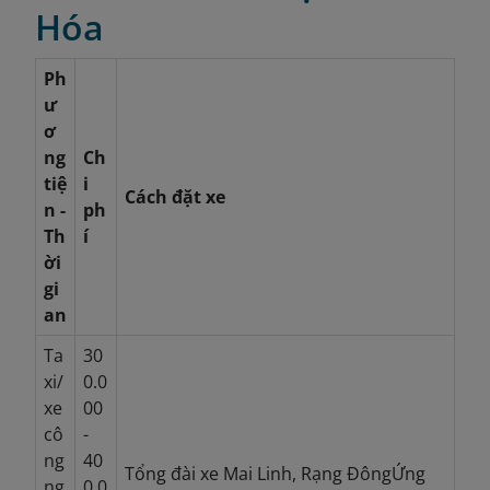
Hóa
Ph
ư
ơ
ng
Ch
tiệ
i
Cách đặt xe
n -
ph
Th
í
ời
gi
an
Ta
30
xi/
0.0
xe
00
cô
-
ng
40
Tổng đài xe Mai Linh, Rạng Đông
Ứng
ng
0.0