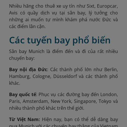
Nhiều hãng cho thuê xe uy tín như Sixt, Europcar,
Avis có quầy dịch vụ tại sân bay, lý tưởng cho
những ai muốn tự mình khám phá nước Đức và
các điểm lân cận.
Các tuyến bay phổ biến
Sân bay Munich là điểm đến và đi của rất nhiều
chuyến bay:
Bay nội địa Đức
: Các thành phố lớn như Berlin,
Hamburg, Cologne, Düsseldorf và các thành phố
khác.
Bay quốc tế
: Phục vụ các đường bay đến London,
Paris, Amsterdam, New York, Singapore, Tokyo và
nhiều thành phố khác trên thế giới.
Từ Việt Nam:
Hiện nay, bạn có thể dễ dàng bay
qua Munich với các chuyến bay thẳng của Vietnam