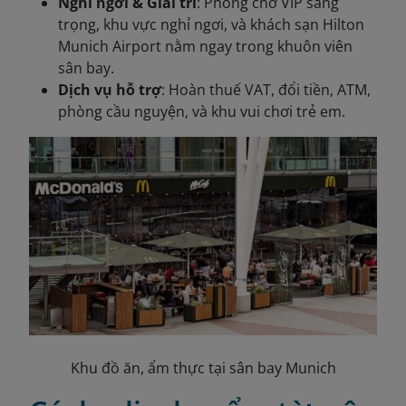
Nghỉ ngơi & Giải trí
: Phòng chờ VIP sang
trọng, khu vực nghỉ ngơi, và khách sạn Hilton
Munich Airport nằm ngay trong khuôn viên
sân bay.
Dịch vụ hỗ trợ
: Hoàn thuế VAT, đổi tiền, ATM,
phòng cầu nguyện, và khu vui chơi trẻ em.
Khu đồ ăn, ẩm thực tại sân bay Munich