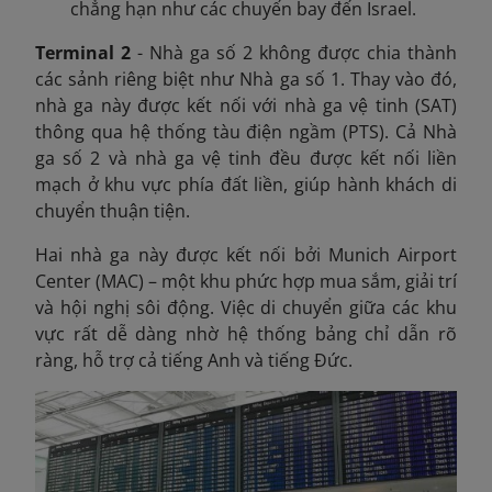
chẳng hạn như các chuyến bay đến Israel.
Terminal 2
- Nhà ga số 2 không được chia thành
các sảnh riêng biệt như Nhà ga số 1. Thay vào đó,
nhà ga này được kết nối với nhà ga vệ tinh (SAT)
thông qua hệ thống tàu điện ngầm (PTS). Cả Nhà
ga số 2 và nhà ga vệ tinh đều được kết nối liền
mạch ở khu vực phía đất liền, giúp hành khách di
chuyển thuận tiện.
Hai nhà ga này được kết nối bởi Munich Airport
Center (MAC) – một khu phức hợp mua sắm, giải trí
và hội nghị sôi động. Việc di chuyển giữa các khu
vực rất dễ dàng nhờ hệ thống bảng chỉ dẫn rõ
ràng, hỗ trợ cả tiếng Anh và tiếng Đức.