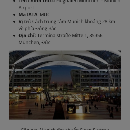
Tên chính thức:
Flughafen München – Munich
Airport
Mã IATA
: MUC
Vị trí:
Cách trung tâm Munich khoảng 28 km
về phía Đông Bắc
Địa chỉ:
Terminalstraße Mitte 1, 85356
München, Đức
Sân bay Munich đạt chuẩn 5 sao Skytrax