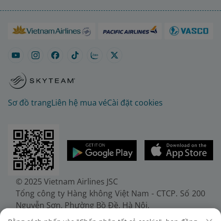
Sơ đồ trang
Liên hệ mua vé
Cài đặt cookies
© 2025 Vietnam Airlines JSC
Tổng công ty Hàng không Việt Nam - CTCP. Số 200
Nguyễn Sơn, Phường Bồ Đề, Hà Nội.
Điện thoại: (+84-24) 38272289. Fax: (+84-24)