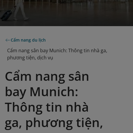
Cẩm nang du lịch
Cẩm nang sân bay Munich: Thông tin nhà ga,
phương tiện, dịch vụ
Cẩm nang sân
bay Munich:
Thông tin nhà
ga, phương tiện,