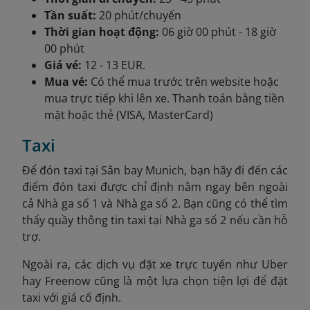
Tần suất:
20 phút/chuyến
Thời gian hoạt động:
06 giờ 00 phút - 18 giờ
00 phút
Giá vé:
12 - 13 EUR.
Mua vé:
Có thể mua trước trên website hoặc
mua trực tiếp khi lên xe. Thanh toán bằng tiền
mặt hoặc thẻ (VISA, MasterCard)
Taxi
Để đón taxi tại Sân bay Munich, bạn hãy đi đến các
điểm đón taxi được chỉ định nằm ngay bên ngoài
cả Nhà ga số 1 và Nhà ga số 2. Bạn cũng có thể tìm
thấy quầy thông tin taxi tại Nhà ga số 2 nếu cần hỗ
trợ.
Ngoài ra, các dịch vụ đặt xe trực tuyến như Uber
hay Freenow cũng là một lựa chọn tiện lợi để đặt
taxi với giá cố định.