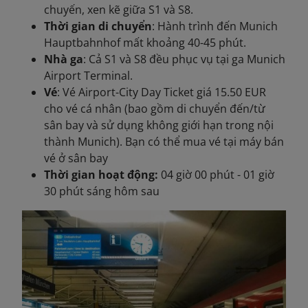
chuyến, xen kẽ giữa S1 và S8.
Thời gian di chuyển
: Hành trình đến Munich
Hauptbahnhof mất khoảng 40-45 phút.
Nhà ga
: Cả S1 và S8 đều phục vụ tại ga Munich
Airport Terminal.
Vé
: Vé Airport-City Day Ticket giá 15.50 EUR
cho vé cá nhân (bao gồm di chuyển đến/từ
sân bay và sử dụng không giới hạn trong nội
thành Munich). Bạn có thể mua vé tại máy bán
vé ở sân bay
Thời gian hoạt động:
04 giờ 00 phút - 01 giờ
30 phút sáng hôm sau