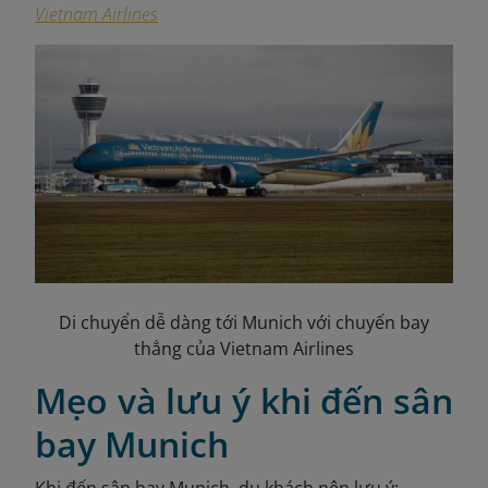
Vietnam Airlines
Di chuyển dễ dàng tới Munich với chuyến bay
thẳng của Vietnam Airline
s
Mẹo và lưu ý khi đến sân
bay Munich