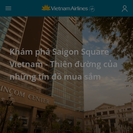
Khám phá Saigon Square
Vietnam - Thiên đường của
những tín đồ mua sắm