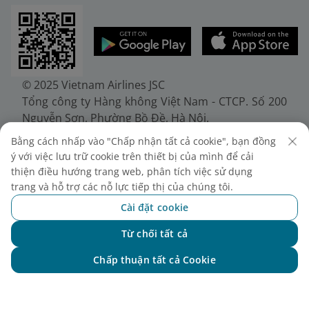
© 2025 Vietnam Airlines JSC
Tổng công ty Hàng không Việt Nam - CTCP. Số 200
Nguyễn Sơn, Phường Bồ Đề, Hà Nội.
Điện thoại: (+84-24) 38272289. Fax: (+84-24)
Bằng cách nhấp vào "Chấp nhận tất cả cookie", bạn đồng
38722375
ý với việc lưu trữ cookie trên thiết bị của mình để cải
Giấy chứng nhận đăng ký doanh nghiệp, mã số
thiện điều hướng trang web, phân tích việc sử dụng
doanh nghiệp 0100107518, đăng ký lần đầu ngày
trang và hỗ trợ các nỗ lực tiếp thị của chúng tôi.
30/6/2010, đăng ký thay đổi lần thứ 10 ngày
Cài đặt cookie
24/7/2025, cấp bởi Sở Tài chính Thành phố Hà Nội.
Từ chối tất cả
Chat với NEO
Chấp thuận tất cả Cookie