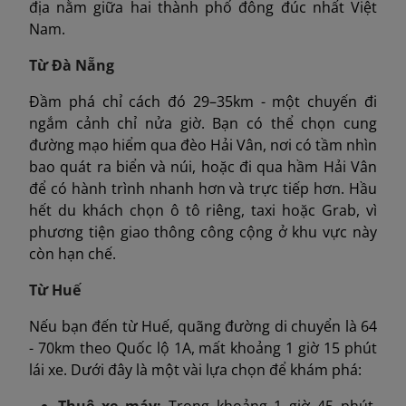
địa nằm giữa hai thành phố đông đúc nhất Việt
Nam.
Từ Đà Nẵng
Đầm phá chỉ cách đó 29–35km - một chuyến đi
ngắm cảnh chỉ nửa giờ. Bạn có thể chọn cung
đường mạo hiểm qua đèo Hải Vân, nơi có tầm nhìn
bao quát ra biển và núi, hoặc đi qua hầm Hải Vân
để có hành trình nhanh hơn và trực tiếp hơn. Hầu
hết du khách chọn ô tô riêng, taxi hoặc Grab, vì
phương tiện giao thông công cộng ở khu vực này
còn hạn chế.
Từ Huế
Nếu bạn đến từ Huế, quãng đường di chuyển là 64
- 70km theo Quốc lộ 1A, mất khoảng 1 giờ 15 phút
lái xe. Dưới đây là một vài lựa chọn để khám phá:
Thuê xe máy:
Trong khoảng 1 giờ 45 phút,