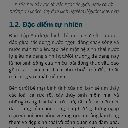
nước, nơi đây vẫn là viên ngọc ẩn giấu ngay cả với
những du khách dày dạn kinh nghiệm
(Nguồn: Internet)
1.2. Đặc điểm tự nhiên
Đầm Lập An được hình thành bởi sự kết hợp độc
đáo giữa các dòng nước ngọt, dòng chảy sông và
nước mặn từ biển, tạo nên một hệ sinh thái nước
lợ giàu đa dạng sinh học.
Môi trường đa dạng này
là nơi sinh sống của nhiều loài động thực vật, bao
gồm các loài chim di cư như choắt mỏ đỏ, choắt
mỏ cong và choắt mỏ đen.
Bên dưới bề mặt bình tĩnh của nó, bạn sẽ tìm thấy
c
ác loài cá rực rỡ, cây thủy sinh mềm mại và
những trang trại hàu trù phú, tất cả tạo nên nét
đặc trưng của cuộc sống địa phương. Rừng ngập
mặn và núi non hùng vĩ xung quanh càng làm tăng
thêm vẻ đẹp sinh thái và cảnh quan của đầm phá,