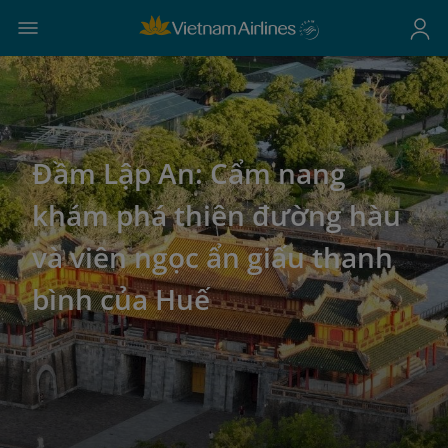
Đầm Lập An: Cẩm nang
khám phá thiên đường hàu
và viên ngọc ẩn giấu thanh
bình của Huế