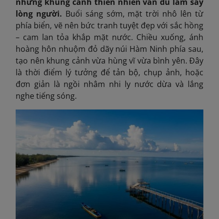
nhưng khung cảnh thiên nhiên vẫn đủ làm say
lòng người.
Buổi sáng sớm, mặt trời nhô lên từ
phía biển, vẽ nên bức tranh tuyệt đẹp với sắc hồng
– cam lan tỏa khắp mặt nước. Chiều xuống, ánh
hoàng hôn nhuộm đỏ dãy núi Hàm Ninh phía sau,
tạo nên khung cảnh vừa hùng vĩ vừa bình yên. Đây
là thời điểm lý tưởng để tản bộ, chụp ảnh, hoặc
đơn giản là ngồi nhâm nhi ly nước dừa và lắng
nghe tiếng sóng.