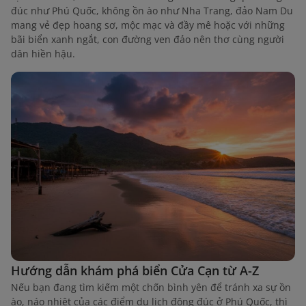
đúc như Phú Quốc, không ồn ào như Nha Trang, đảo Nam Du
mang vẻ đẹp hoang sơ, mộc mạc và đầy mê hoặc với những
bãi biển xanh ngắt, con đường ven đảo nên thơ cùng người
dân hiền hậu.
Hướng dẫn khám phá biển Cửa Cạn từ A-Z
Nếu bạn đang tìm kiếm một chốn bình yên để tránh xa sự ồn
ào, náo nhiệt của các điểm du lịch đông đúc ở Phú Quốc, thì