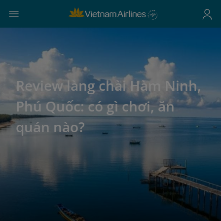
Review làng chài Hàm Ninh,
Phú Quốc: có gì chơi, ăn
quán nào?