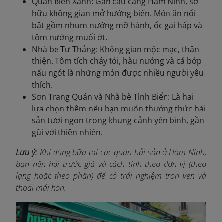
Quán Biển Xanh: Gần cầu cảng Hàm Ninh, sở
hữu không gian mở hướng biển. Món ăn nổi
bật gồm nhum nướng mỡ hành, ốc gai hấp và
tôm nướng muối ớt.
Nhà bè Tư Thắng: Không gian mộc mạc, thân
thiện. Tôm tích cháy tỏi, hàu nướng và cá bớp
nấu ngót là những món được nhiều người yêu
thích.
Sơn Trang Quán và Nhà bè Tình Biển: Là hai
lựa chọn thêm nếu bạn muốn thưởng thức hải
sản tươi ngon trong khung cảnh yên bình, gần
gũi với thiên nhiên.
Lưu ý:
Khi dùng bữa tại các quán hải sản ở Hàm Ninh,
bạn nên hỏi trước giá và cách tính theo đơn vị (theo
lạng hoặc theo phần) để có trải nghiệm trọn vẹn và
thoải mái hơn.