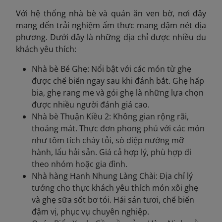
Với hệ thống nhà bè và quán ăn ven bờ, nơi đây
mang đến trải nghiệm ẩm thực mang đậm nét địa
phương. Dưới đây là những địa chỉ được nhiều du
khách yêu thích:
Nhà bè Bé Ghẹ: Nổi bật với các món từ ghẹ
được chế biến ngay sau khi đánh bắt. Ghẹ hấp
bia, ghẹ rang me và gỏi ghẹ là những lựa chọn
được nhiều người đánh giá cao.
Nhà bè Thuận Kiều 2: Không gian rộng rãi,
thoáng mát. Thực đơn phong phú với các món
như tôm tích cháy tỏi, sò điệp nướng mỡ
hành, lẩu hải sản. Giá cả hợp lý, phù hợp đi
theo nhóm hoặc gia đình.
Nhà hàng Hạnh Nhung Làng Chài: Địa chỉ lý
tưởng cho thực khách yêu thích món xôi ghẹ
và ghẹ sữa sốt bơ tỏi. Hải sản tươi, chế biến
đậm vị, phục vụ chuyên nghiệp.