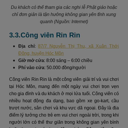
Du khách có thể tham gia các nghi lễ Phật giáo hoặc
chỉ đơn giản là tận hưởng không gian yên tĩnh xung
quanh (Nguồn: Internet)
3.3.Công viên Rin Rin
Địa chỉ
:
87/7 Nguyễn Thị Thu, xã Xuân Thới
Đông, huyện Hóc Môn
Giờ mở cửa
: 8:00 sáng – 6:00 chiều
Phí vào cửa
: 50.000 đồng/người
Công viên Rin Rin là một công viên giải trí và vui chơi
tại Hóc Môn, mang đến một ngày vui chơi trọn vẹn
cho gia đình và du khách ở mọi lứa tuổi. Công viên có
nhiều hoạt động đa dạng, bao gồm xe go-kart, cầu
trượt nước, sân chơi và khu vực dã ngoại. Đây là địa
điểm lý tưởng cho trẻ em vui chơi ngoài trời, trong khi
người lớn có thể thư giãn trong không gian yên bình