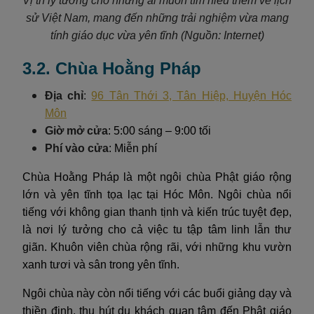
Vị trí lý tưởng cho những ai muốn tìm hiểu thêm về lịch
sử Việt Nam, mang đến những trải nghiệm vừa mang
tính giáo dục vừa yên tĩnh (Nguồn: Internet)
3.2. Chùa Hoằng Pháp
Địa chỉ
:
96 Tân Thới 3, Tân Hiệp, Huyện Hóc
Môn
Giờ mở cửa
: 5:00 sáng – 9:00 tối
Phí vào cửa
: Miễn phí
Chùa Hoằng Pháp là một ngôi chùa Phật giáo rộng
lớn và yên tĩnh tọa lạc tại Hóc Môn. Ngôi chùa nổi
tiếng với không gian thanh tịnh và kiến trúc tuyệt đẹp,
là nơi lý tưởng cho cả việc tu tập tâm linh lẫn thư
giãn. Khuôn viên chùa rộng rãi, với những khu vườn
xanh tươi và sân trong yên tĩnh.
Ngôi chùa này còn nổi tiếng với các buổi giảng dạy và
thiền định, thu hút du khách quan tâm đến Phật giáo