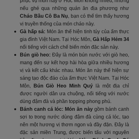
phục vụ món này ở Hóc Môn không nhiều, nhưng
nếu ghé qua những quán ăn địa phương như
Cháo Bầu Cô Ba Nụ
, bạn có thể tìm thấy hương
vị truyền thống của món cháo này.
Gà hấp sả:
Món ăn thể hiện tinh túy của ẩm thực
gia đình Việt Nam. Tại Hóc Môn,
Gà Hấp Hẻm 34
nổi tiếng với cách chế biến món đặc sản này.
Bún giò heo:
Đây là món bún nước với giò heo,
mang đến sự kết hợp hài hòa giữa nhiều hương
vị và kết cấu khác nhau. Món ăn này thể hiện sự
sáng tạo độc đáo của ẩm thực Việt Nam. Tại Hóc
Môn,
Bún Giò Heo Minh Quý
là một địa chỉ
được người dân ưa chuộng, nổi tiếng với nước
dùng đậm đà và phần topping phong phú.
Bánh canh cá lóc
:
Món ăn này
gồm bánh canh
sợi to trong nước dùng đậm đà cùng cá lóc, tạo
nên một hương vị thơm ngon và đầy đặn. Đây là
đặc sản miền Trung, được biến tấu với nguyên