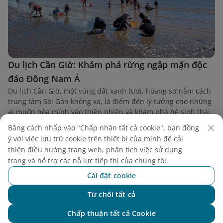
Du lịch Cần Giờ: Khám phá rừng ngập mặn độc
đáo Đông Nam Á
Du lịch Cần Giờ, một vùng đất xanh tươi, hoang sơ nằm cách
trung tâm Sài Gòn không xa, là điểm đến lý tưởng cho những
ai muốn hòa mình vào thiên nhiên và khám phá hệ sinh thái
rừng ngập mặn độc đáo. Nơi đây không chỉ là một lá phổi
Bằng cách nhấp vào "Chấp nhận tất cả cookie", bạn đồng
xanh của Thành phố Hồ Chí Minh mà còn là Khu dự trữ sinh
ý với việc lưu trữ cookie trên thiết bị của mình để cải
quyển thế giới được UNESCO công nhận, mang đến những
thiện điều hướng trang web, phân tích việc sử dụng
trải nghiệm du lịch sinh thái và văn hóa đầy thú vị.
trang và hỗ trợ các nỗ lực tiếp thị của chúng tôi.
Cài đặt cookie
Từ chối tất cả
Chat với NEO
Chấp thuận tất cả Cookie