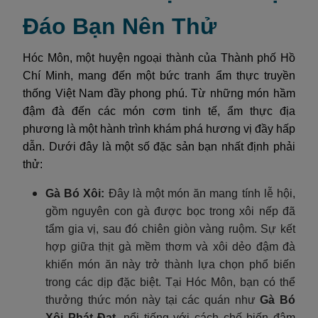
Đáo Bạn Nên Thử
Hóc Môn, một huyện ngoại thành của Thành phố Hồ
Chí Minh, mang đến một bức tranh ẩm thực truyền
thống Việt Nam đầy phong phú. Từ những món hầm
đậm đà đến các món cơm tinh tế, ẩm thực địa
phương là một hành trình khám phá hương vị đầy hấp
dẫn. Dưới đây là một số đặc sản bạn nhất định phải
thử:
Gà Bó Xôi
:
Đây là một món ăn mang tính lễ hội,
gồm nguyên con gà được bọc trong xôi nếp đã
tẩm gia vị, sau đó chiên giòn vàng ruộm. Sự kết
hợp giữa thịt gà mềm thơm và xôi dẻo đậm đà
khiến món ăn này trở thành lựa chọn phổ biến
trong các dịp đặc biệt. Tại Hóc Môn, bạn có thể
thưởng thức món này tại các quán như
Gà Bó
Xôi Phát Đạt
, nổi tiếng với cách chế biến đậm