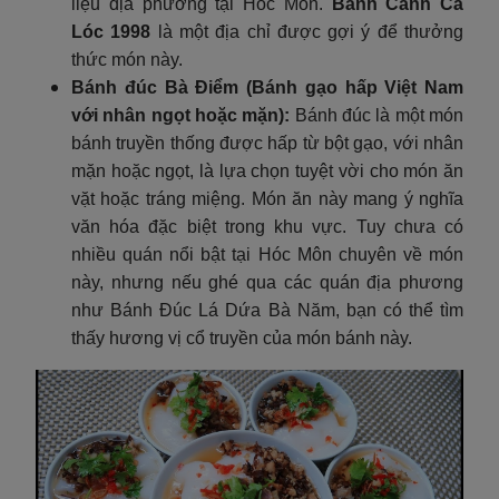
liệu địa phương tại Hóc Môn.
Bánh Canh Cá
Lóc 1998
là một địa chỉ được gợi ý để thưởng
thức món này.
Bánh đúc Bà Điểm (Bánh gạo hấp Việt Nam
với nhân ngọt hoặc mặn):
Bánh đúc là một món
bánh truyền thống được hấp từ bột gạo, với nhân
mặn hoặc ngọt, là lựa chọn tuyệt vời cho món ăn
vặt hoặc tráng miệng. Món ăn này mang ý nghĩa
văn hóa đặc biệt trong khu vực. Tuy chưa có
nhiều quán nổi bật tại Hóc Môn chuyên về món
này, nhưng nếu ghé qua các quán địa phương
như Bánh Đúc Lá Dứa Bà Năm, bạn có thể tìm
thấy hương vị cổ truyền của món bánh này.