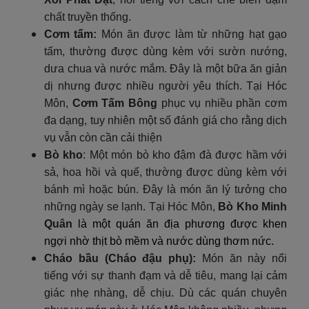
chất truyền thống.
Cơm tấm:
Món ăn được làm từ những hạt gạo
tấm, thường được dùng kèm với sườn nướng,
dưa chua và nước mắm. Đây là một bữa ăn giản
dị nhưng được nhiều người yêu thích. Tại Hóc
Môn,
Cơm Tấm Bông
phục vụ nhiều phần cơm
đa dạng, tuy nhiên một số đánh giá cho rằng dịch
vụ vẫn còn cần cải thiện
Bò kho
: Một món bò kho đậm đà được hầm với
sả, hoa hồi và quế, thường được dùng kèm với
bánh mì hoặc bún. Đây là món ăn lý tưởng cho
những ngày se lạnh. Tại Hóc Môn,
Bò Kho Minh
Quân
là một quán ăn địa phương được khen
ngợi nhờ thịt bò mềm và nước dùng thơm nức.
Cháo bầu (Cháo đậu phụ):
Món ăn này nổi
tiếng với sự thanh đạm và dễ tiêu, mang lại cảm
giác nhẹ nhàng, dễ chịu. Dù các quán chuyên