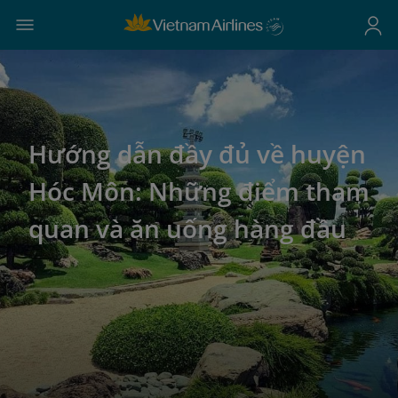
Hướng dẫn đầy đủ về huyện
Hóc Môn: Những điểm tham
quan và ăn uống hàng đầu