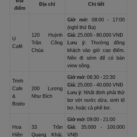
Địa
Địa chỉ
Chi tiết
điểm
Giờ mở
: 08:00 - 17:00
(nghỉ thứ Ba)
120 Huỳnh
Giá
: 25.000 - 80.000 VNĐ
U
Trần Công
Lưu ý
: Thường đông
Café
Chúa
khách vào giờ cao điểm.
Nên đi sớm để có bàn
view sông.
Giờ mở
: 06:30 - 22:30
Trinh
Giá
: 25.000 - 40.000 VNĐ
Cafe
200 Lương
Lưu ý
: Nhất định phải thử
&
Như Bích
bơ với nước dừa, sinh tố
Bistro
bơ, hoặc cà phê bơ.
Giờ mở
: 09:00 - 21:00
Hoa
33 Trần
Giá
: 35.000 - 100.000
Hiền
Quang Khải,
VNĐ