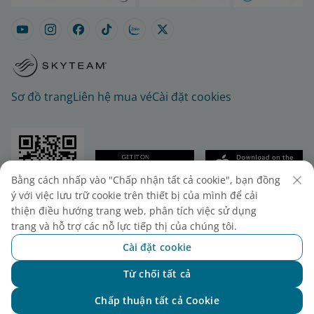
Sơ đồ trang
Liên hệ mua vé
Cài đặt cookies
Bằng cách nhấp vào "Chấp nhận tất cả cookie", bạn đồng
ý với việc lưu trữ cookie trên thiết bị của mình để cải
© 2025 Vietnam Airlines JSC
thiện điều hướng trang web, phân tích việc sử dụng
Tổng công ty Hàng không Việt Nam - CTCP. Số 200
trang và hỗ trợ các nỗ lực tiếp thị của chúng tôi.
Nguyễn Sơn, Phường Bồ Đề, Hà Nội.
Cài đặt cookie
Điện thoại: (+84-24) 38272289. Fax: (+84-24)
Từ chối tất cả
38722375
Chat với NEO
Giấy chứng nhận đăng ký doanh nghiệp, mã số
Chấp thuận tất cả Cookie
doanh nghiệp 0100107518, đăng ký lần đầu ngày