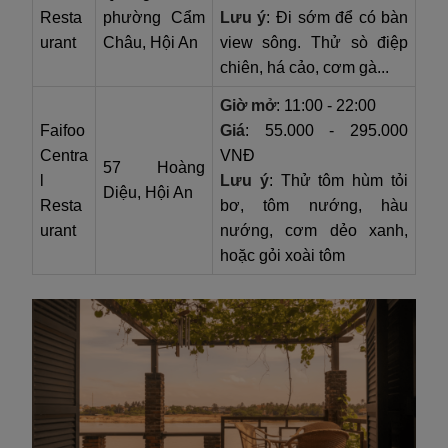
Resta
phường Cẩm
Lưu ý
: Đi sớm để có bàn
urant
Châu, Hội An
view sông. Thử sò điệp
chiên, há cảo, cơm gà...
Giờ mở
: 11:00 - 22:00
Faifoo
Giá
: 55.000 - 295.000
Centra
VNĐ
57 Hoàng
l
Lưu ý
: Thử tôm hùm tỏi
Diệu, Hội An
Resta
bơ, tôm nướng, hàu
urant
nướng, cơm dẻo xanh,
hoặc gỏi xoài tôm