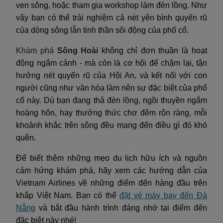
ven sông, hoặc tham gia workshop làm đèn lồng. Như
vậy bạn có thể trải nghiệm cả nét yên bình quyến rũ
của dòng sông lẫn tinh thần sôi động của phố cổ.
Khám phá
Sông Hoài
không chỉ đơn thuần là hoạt
động ngắm cảnh - mà còn là cơ hội để chậm lại, tận
hưởng nét quyến rũ của Hội An, và kết nối với con
người cũng như văn hóa làm nên sự đặc biệt của phố
cổ này. Dù bạn đang thả đèn lồng, ngồi thuyền ngắm
hoàng hôn, hay thưởng thức chợ đêm rộn ràng, mỗi
khoảnh khắc trên sông đều mang đến điều gì đó khó
quên.
Để biết thêm những mẹo du lịch hữu ích và nguồn
cảm hứng khám phá, hãy xem các hướng dẫn của
Vietnam Airlines về những điểm đến hàng đầu trên
khắp Việt Nam. Bạn có thể
đặt vé máy bay đến Đà
Nẵng
và bắt đầu hành trình đáng nhớ tại điểm đến
đặc biệt này nhé!