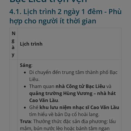
4.1. Lịch trình 2 ngày 1 đêm - Phù
hợp cho người ít thời gian
N
g
Lịch trình
à
y
Sáng
:
Di chuyển đến trung tâm thành phố Bạc
Liêu.
Tham quan
nhà Công tử Bạc Liêu
và
quảng trường Hùng Vương – nhà hát
Cao Văn Lầu
.
Ghé
khu lưu niệm nhạc sĩ Cao Văn Lầu
tìm hiểu về bản Dạ cổ hoài lang.
Trưa
: Thưởng thức đặc sản địa phương: lẩu
mắm, bún nước lèo hoặc bánh tằm ngan