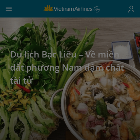
Du lịch Bạc Liêu – Về miền
đất phương Nam đậm chất
tài tử