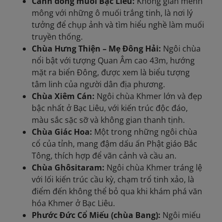
Cánh đồng muối Bạc Liêu:
Không gian mênh
mông với những ô muối trắng tinh, là nơi lý
tưởng để chụp ảnh và tìm hiểu nghề làm muối
truyền thống.
Chùa Hưng Thiện – Mẹ Đông Hải:
Ngôi chùa
nổi bật với tượng Quan Âm cao 43m, hướng
mặt ra biển Đông, được xem là biểu tượng
tâm linh của người dân địa phương.
Chùa Xiêm Cán:
Ngôi chùa Khmer lớn và đẹp
bậc nhất ở Bạc Liêu, với kiến trúc độc đáo,
màu sắc sặc sỡ và không gian thanh tịnh.
Chùa Giác Hoa:
Một trong những ngôi chùa
cổ của tỉnh, mang đậm dấu ấn Phật giáo Bắc
Tông, thích hợp để vãn cảnh và cầu an.
Chùa Ghôsitaram:
Ngôi chùa Khmer tráng lệ
với lối kiến trúc cầu kỳ, chạm trổ tinh xảo, là
điểm đến không thể bỏ qua khi khám phá văn
hóa Khmer ở Bạc Liêu.
Phước Đức Cổ Miếu (chùa Bang):
Ngôi miếu