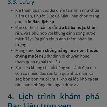
3.3. Lưu ý
Khi tham quan các địa điểm tâm linh như chùa
Xiêm Cán, Phước Đức Cổ Miếu, nên chọn trang
phục
kín đáo, lịch sự
.
Bạn có thể chuẩn bị sẵn
áo bà ba hoặc khăn
rằn
, vừa phù hợp với khung cảnh sông nước
miền Tây vừa giúp chụp ảnh thêm phần ấn
tượng.
Mang theo
kem chống nắng, mũ nón, thuốc
chống muỗi
nếu dự định di chuyển hoặc
tham quan ngoài trời lâu.
Bạc Liêu không chỉ nổi tiếng với cảnh đẹp mà
còn có nhiều đặc sản làm quà như: mắm cá
sặc; bồn bồn muối chua; khô cá lóc; khô cá sặt
rằn; bánh phồng tôm ngan dừa; v.v.
4. Lịch trình khám phá
Bạc Liêu trọn vẹn