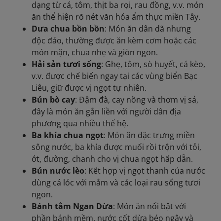
dạng từ cá, tôm, thịt ba rọi, rau đồng, v.v. món
ăn thể hiện rõ nét văn hóa ẩm thực miền Tây.
Dưa chua bồn bồn
: Món ăn dân dã nhưng
độc đáo, thường được ăn kèm cơm hoặc các
món mặn, chua nhẹ và giòn ngon.
Hải sản tươi sống
: Ghẹ, tôm, sò huyết, cá kèo,
v.v. được chế biến ngay tại các vùng biển Bạc
Liêu, giữ được vị ngọt tự nhiên.
Bún bò cay
: Đậm đà, cay nồng và thơm vị sả,
đây là món ăn gắn liền với người dân địa
phương qua nhiều thế hệ.
Ba khía chua ngọt
: Món ăn đặc trưng miền
sông nước, ba khía được muối rồi trộn với tỏi,
ớt, đường, chanh cho vị chua ngọt hấp dẫn.
Bún nước lèo
: Kết hợp vị ngọt thanh của nước
dùng cá lóc với mắm và các loại rau sống tươi
ngon.
Bánh tằm Ngan Dừa
: Món ăn nổi bật với
phần bánh mềm, nước cốt dừa béo ngậy và