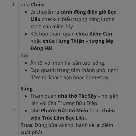
1
dừa.
Chiều
:
Di chuyển ra
cánh đồng điện gió Bạc
Liêu
check-in biểu tượng năng lượng
xanh của miền Tây.
Kết hợp tham quan
chùa Xiêm Cán
hoặc
chùa Hưng Thiện – tượng Mẹ
Đông Hải
.
Tối
:
Ăn tối với món hải sản tươi sống.
Dạo quanh trung tâm thành phố, nghỉ
đêm tại khách sạn hoặc homestay.
Sáng
:
Tham quan
nhà thờ Tắc Sậy
– nơi gắn
liền với Cha Trương Bửu Diệp.
2
Ghé
Phước Đức Cổ Miếu
hoặc
thiền
viện Trúc Lâm Bạc Liêu
.
Trưa
: Dùng bữa và khởi hành về lại điểm
xuất phát.