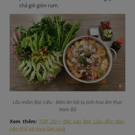
chả giò giòn rụm.
Lẩu mắm Bạc Liêu - Món ăn hội tụ tinh hoa ẩm thực
Nam Bộ
Xem thêm:
TOP 20++ đặc sản Bạc Liêu độc đáo,
nên thử và mua làm quà