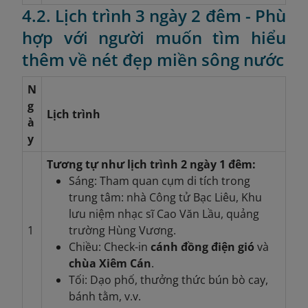
4.2. Lịch trình 3 ngày 2 đêm - Phù
hợp với người muốn tìm hiểu
thêm về nét đẹp miền sông nước
N
g
Lịch trình
à
y
Tương tự như lịch trình 2 ngày 1 đêm:
Sáng: Tham quan cụm di tích trong
trung tâm: nhà Công tử Bạc Liêu, Khu
lưu niệm nhạc sĩ Cao Văn Lầu, quảng
1
trường Hùng Vương.
Chiều: Check-in
cánh đồng điện gió
và
chùa Xiêm Cán
.
Tối: Dạo phố, thưởng thức bún bò cay,
bánh tằm, v.v.