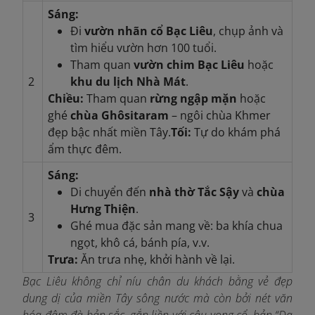
Sáng:
Đi
vườn nhãn cổ Bạc Liêu
, chụp ảnh và
tìm hiểu vườn hơn 100 tuổi.
Tham quan
vườn chim Bạc Liêu
hoặc
2
khu du lịch Nhà Mát
.
Chiều:
Tham quan
rừng ngập mặn
hoặc
ghé
chùa Ghôsitaram
– ngôi chùa Khmer
đẹp bậc nhất miền Tây.
Tối:
Tự do khám phá
ẩm thực đêm.
Sáng:
Di chuyển đến
nhà thờ Tắc Sậy
và
chùa
Hưng Thiện
.
3
Ghé mua đặc sản mang về: ba khía chua
ngọt, khô cá, bánh pía, v.v.
Trưa:
Ăn trưa nhẹ, khởi hành về lại.
Bạc Liêu không chỉ níu chân du khách bằng vẻ đẹp
dung dị của miền Tây sông nước mà còn bởi nét văn
hóa đậm đà bản sắc, gắn liền với câu vọng cổ, bản “Dạ