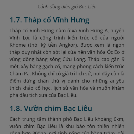
Cánh đồng điện gió Bạc Liêu
1.7. Tháp cổ Vĩnh Hưng
Tháp cổ Vĩnh Hưng nằm ở xã Vĩnh Hưng A, huyện
Vĩnh Lợi, là công trình kiến trúc cổ của người
Khơme (thời kỳ tiền Angkor), được xem là ngọn
tháp duy nhất còn sót lại của nền văn hóa Óc Eo ở
vùng đồng bằng sông Cửu Long. Tháp cao gần 9
mét, xây bằng gạch cổ, mang phong cách kiến trúc
Chăm Pa. Không chỉ có giá trị lịch sử, nơi đây còn là
điểm dừng chân thú vị dành cho những ai yêu
thích khảo cổ học, lịch sử văn hóa và muốn khám
phá dấu tích xưa của Bạc Liêu.
1.8. Vườn chim Bạc Liêu
Cách trung tâm thành phố Bạc Liêu khoảng 6km,
vườn chim Bạc Liêu là khu bảo tồn thiên nhiên
rộng hơn 300ha, nơi sinh sống của hàng trăm loài