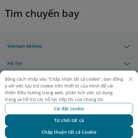
Tìm chuyến bay
Vietnam Airlines
Hỗ Trợ
Bằng cách nhấp vào "Chấp nhận tất cả cookie", bạn đồng
Pháp Lý
ý với việc lưu trữ cookie trên thiết bị của mình để cải
thiện điều hướng trang web, phân tích việc sử dụng
Thông Tin Hữu Ích
trang và hỗ trợ các nỗ lực tiếp thị của chúng tôi.
Cài đặt cookie
Đại lý & Đối tác
Từ chối tất cả
Chat với NEO
Chấp thuận tất cả Cookie
Vận Tải Hàng Hóa