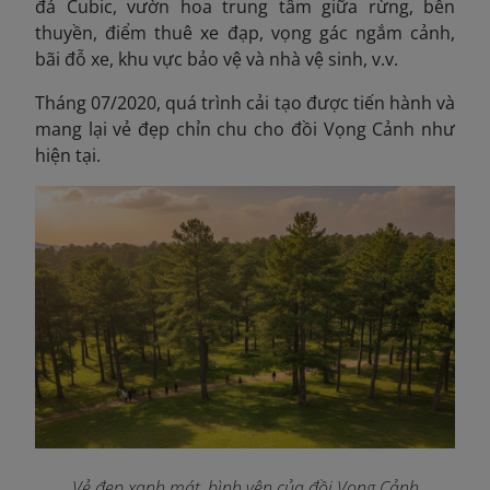
đá Cubic, vườn hoa trung tâm giữa rừng, bến
thuyền, điểm thuê xe đạp, vọng gác ngắm cảnh,
bãi đỗ xe, khu vực bảo vệ và nhà vệ sinh, v.v.
Tháng 07/2020
, quá trình cải tạo được tiến hành và
mang lại vẻ đẹp chỉn chu cho đồi Vọng Cảnh như
hiện tại.
Vẻ đẹp xanh mát, bình yên của đồi Vọng Cảnh