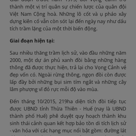
thành một vị trí quân sự chiến lược của quân đội
Việt Nam Cộng hoà. Những lô cốt và ụ pháo xây
dựng kiên cố vẫn còn sót lại đến ngày nay như dấu
tích trầm lặng của một thời biến động.
Giai đoạn hiện tại:
Sau nhiều thăng trầm lịch sử, vào đầu những năm
2000
, một dự án phủ xanh đồi bằng những hàng
thông đã được thực hiện, trả lại cho Vọng Cảnh vẻ
đẹp vốn có. Ngoài rừng thông, ngọn đồi còn được
lấp đầy bởi những bụi sim tím ngắt và những cây
lâm phượng vĩ đỏ rực mỗi độ vào mùa.
Đến tháng 10/2015, 219ha
diện tích đồi tiếp tục
được UBND tỉnh Thừa Thiên - Huế (nay là UBND
thành phố Huế) phê duyệt quy hoạch thành khu
sinh thái cảnh quan kết hợp bảo tồn di tích lịch sử
- văn hóa với các hạng mục nổi bật gồm: đường lát