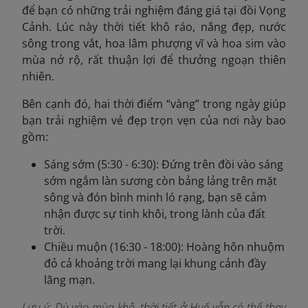
để bạn có những trải nghiệm đáng giá tại đồi Vọng
Cảnh. Lúc này thời tiết khô ráo, nắng đẹp, nước
sông trong vắt, hoa lâm phượng vĩ và hoa sim vào
mùa nở rộ, rất thuận lợi để thưởng ngoạn thiên
nhiên.
Bên cạnh đó, hai thời điểm “vàng” trong ngày giúp
bạn trải nghiệm vẻ đẹp trọn vẹn của nơi này bao
gồm:
Sáng sớm (5:30 - 6:30): Đứng trên đồi vào sáng
sớm ngắm làn sương còn bảng lảng trên mặt
sông và đón bình minh ló rạng, bạn sẽ cảm
nhận được sự tinh khôi, trong lành của đất
trời.
Chiều muộn (16:30 - 18:00): Hoàng hôn nhuộm
đỏ cả khoảng trời mang lại khung cảnh đầy
lãng mạn.
Lưu ý: Dù vào mùa khô, thời tiết ở Huế vẫn có thể thay