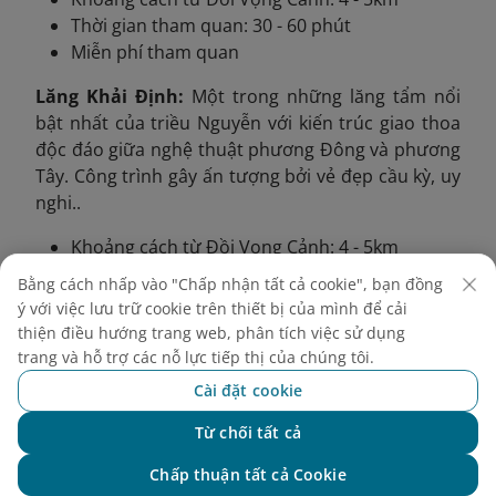
Thời gian tham quan: 30 - 60 phút
Miễn phí tham quan
Lăng Khải Định:
Một trong những lăng tẩm nổi
bật nhất của triều Nguyễn với kiến trúc giao thoa
độc đáo giữa nghệ thuật phương Đông và phương
Tây. Công trình gây ấn tượng bởi vẻ đẹp cầu kỳ, uy
nghi..
Khoảng cách từ Đồi Vọng Cảnh: 4 - 5km
Thời gian tham quan: 1 - 1,5 tiếng
Bằng cách nhấp vào "Chấp nhận tất cả cookie", bạn đồng
Giá vé: 150.000 VND/người lớn
ý với việc lưu trữ cookie trên thiết bị của mình để cải
thiện điều hướng trang web, phân tích việc sử dụng
Với không gian yên bình và cảnh sắc
trang và hỗ trợ các nỗ lực tiếp thị của chúng tôi.
say đắm lòng người,
đồi Vọng Cảnh
Cài đặt cookie
đã và đang ngày càng được nhiều
Từ chối tất cả
du khách tìm đến để thư giãn, chụp
Chat với NEO
Chấp thuận tất cả Cookie
ảnh hay dã ngoại. Hãy đồng hành