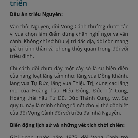
triển
Dấu ấn triều Nguyễn:
Vào thời Nguyễn, đồi Vọng Cảnh thường được các
vị vua chọn làm điểm dừng chân nghỉ ngơi và vãn
cảnh. Không chỉ sở hữu vị trí đắc địa, đồi còn mang
giá trị tinh thần và phong thủy quan trọng đối với
triều đình.
Chỉ cách đồi chưa đầy một cây số là sự hiện diện
của hàng loạt lăng tẩm như: lăng vua Đồng Khánh,
lăng vua Tự Đức, lăng vua Thiệu Trị, cùng các lăng
mộ của Hoàng hậu Hiếu Đông, Đức Từ Cung,
Hoàng thái hậu Từ Dũ, Đức Thánh Cung, v.v. Sự
quy tụ này là minh chứng rõ nét cho vị thế đặc biệt
của đồi Vọng Cảnh đối với triều đại nhà Nguyễn.
Biến động lịch sử và những vết tích thời chiến:
Giai đoạn trước năm 1975
, đồi Vọng Cảnh trở