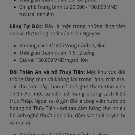
Chi phí: Trung bình từ 20.000 - 100.000 VND
tuỳ trải nghiệm
Lăng Tự Đức
: Đây là một trong những lăng tẩm
đẹp và thơ mộng nhất của triều Nguyễn.
Khoảng cách từ Đồi Vọng Cảnh: 1,3km
Thời gian tham quan: 1,5 - 2 tiếng
Giá vé: 150.000 VND/người lớn
Đồi Thiên An và hồ Thuỷ Tiên:
Một khu vực đồi
thông lãng mạn và không khí trong lành, mát mẻ.
Tại khu vực này, bạn có thể ghé thăm Đan viện
Thiên An, một tu viện cổ mang phong cách kiến
trúc Pháp. Ngoài ra, ở gần đồi là công viên nước bỏ
hoang hồ Thủy Tiên - nơi tạo cảm hứng cho nhiều
bộ ảnh nghệ thuật độc đáo, đậm sắc thái huyền bí
và ma mị.
Khoảng cách từ Đồi Vọng Cảnh: 4 - 5km