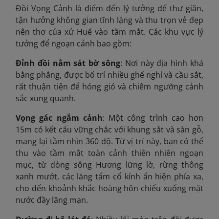
Đồi Vọng Cảnh là điểm đến lý tưởng để thư giãn,
tận hưởng không gian tĩnh lặng và thu trọn vẻ đẹp
nên thơ của xứ Huế vào tầm mắt. Các khu vực lý
tưởng để ngoạn cảnh bao gồm:
Đỉnh đồi nằm sát bờ sông
: N
ơi này địa hình khá
bằng phẳng, được bố trí nhiều ghế nghỉ và cầu sắt,
rất thuận tiện để hóng gió và chiêm ngưỡng cảnh
sắc xung quanh.
Vọng gác ngắm cảnh
: Một công trình cao hơn
15m
có kết cấu vững chắc với khung sắt và sàn gỗ,
mang lại tầm nhìn 360 độ. Từ vị trí này, bạn có thể
thu vào tầm mắt toàn cảnh thiên nhiên ngoạn
mục, từ dòng sông Hương lững lờ, rừng thông
xanh mướt, các lăng tẩm cổ kính ẩn hiện phía xa,
cho đến khoảnh khắc hoàng hôn chiếu xuống mặt
nước đầy lãng mạn.