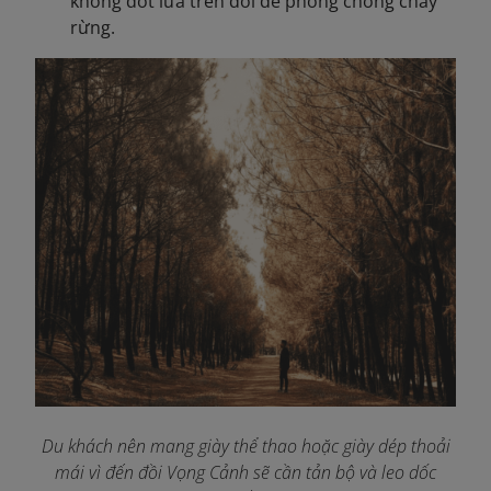
không đốt lửa trên đồi để phòng chống cháy
rừng.
Du khách nên mang giày thể thao hoặc giày dép thoải
mái vì đến đồi Vọng Cảnh sẽ cần tản bộ và leo dốc