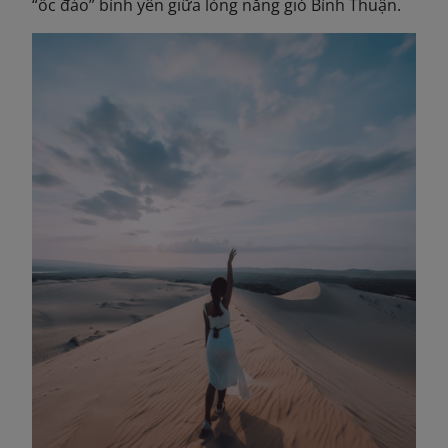
“ốc đảo” bình yên giữa lòng nắng gió Bình Thuận.