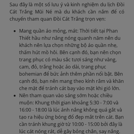
Sau đây là một số lưu ý và kinh nghiệm du lịch Đồi
Cát Trắng Mũi Né mà du khách cần nắm để có
chuyến tham quan Đồi Cát Trắng trọn vẹn:
Mang quần áo mỏng, mát: Thời tiết tại Phan
Thiết hầu như nắng nóng quanh năm nên du
khách nên lựa chọn những bộ áo quần nhẹ,
thấm hút mồ hôi. Bên cạnh đó, bạn nên chọn
trang phục có màu sắc tươi sáng như vàng,
cam, đỏ, trắng hoặc áo dài, trang phục
bohemian để bức ảnh thêm phần nổi bật. Bên
cạnh đó, bạn nên mang theo kính râm và khăn
che mặt để tránh cát bay vào mặt khi gió lớn.
Nên tham quan vào sáng sớm hoặc chiều
muộn: Khung thời gian khoảng 5:30 - 7:00 và
16:00 - 18:00 là lúc ánh nắng không quá gắt và
tạo ra hiệu ứng bóng đổ đẹp mắt trên cát. Bạn
cần tránh khung giờ từ 10:00 - 15:00 bởi đây là
lúc cát nóng rát, dễ gây bỏng chân, say nắng.