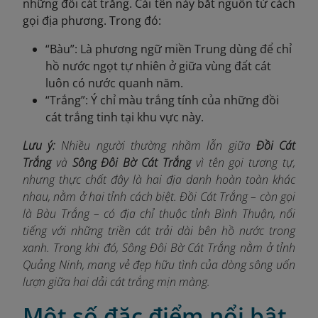
những đồi cát trắng. Cái tên này bắt nguồn từ cách
gọi địa phương. Trong đó:
“Bàu”: Là phương ngữ miền Trung dùng để chỉ
hồ nước ngọt tự nhiên ở giữa vùng đất cát
luôn có nước quanh năm.
“Trắng”: Ý chỉ màu trắng tính của những đồi
cát trắng tinh tại khu vực này.
Lưu ý:
Nhiều người thường nhầm lẫn giữa
Đồi Cát
Trắng
và
Sông Đôi Bờ Cát Trắng
vì tên gọi tương tự,
nhưng thực chất đây là hai địa danh hoàn toàn khác
nhau, nằm ở hai tỉnh cách biệt. Đồi Cát Trắng – còn gọi
là Bàu Trắng – có địa chỉ thuộc tỉnh Bình Thuận, nổi
tiếng với những triền cát trải dài bên hồ nước trong
xanh. Trong khi đó, Sông Đôi Bờ Cát Trắng nằm ở tỉnh
Quảng Ninh, mang vẻ đẹp hữu tình của dòng sông uốn
lượn giữa hai dải cát trắng mịn màng.
Một số đặc điểm nổi bật