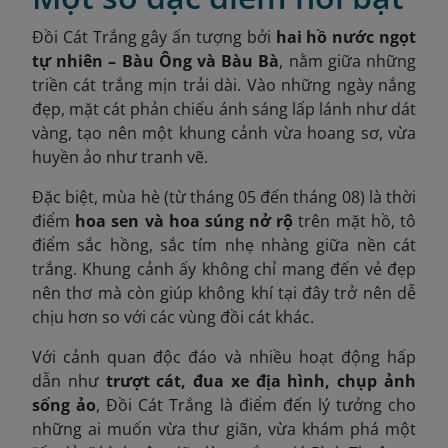
Đồi Cát Trắng gây ấn tượng bởi
hai hồ nước ngọt
tự nhiên – Bàu Ông và Bàu Bà
, nằm giữa những
triền cát trắng mịn trải dài. Vào những ngày nắng
đẹp, mặt cát phản chiếu ánh sáng lấp lánh như dát
vàng, tạo nên một khung cảnh vừa hoang sơ, vừa
huyền ảo như tranh vẽ.
Đặc biệt, mùa hè (từ tháng 05 đến tháng 08) là thời
điểm
hoa sen và hoa súng nở rộ
trên mặt hồ, tô
điểm sắc hồng, sắc tím nhẹ nhàng giữa nền cát
trắng. Khung cảnh ấy không chỉ mang đến vẻ đẹp
nên thơ mà còn giúp không khí tại đây trở nên dễ
chịu hơn so với các vùng đồi cát khác.
Với cảnh quan độc đáo và nhiều hoạt động hấp
dẫn như
trượt cát, đua xe địa hình, chụp ảnh
sống ảo
, Đồi Cát Trắng là điểm đến lý tưởng cho
những ai muốn vừa thư giãn, vừa khám phá một