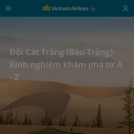
Đồi Cát Trắng (Bàu Trắng):
Kinh nghiệm khám phá từ A
- Z