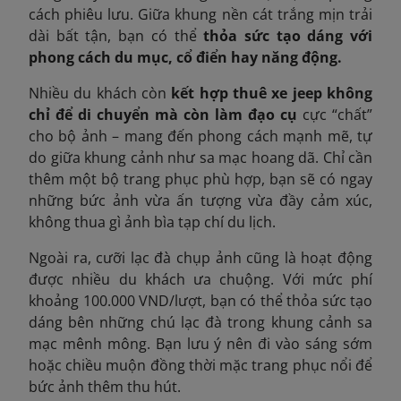
cách phiêu lưu. Giữa khung nền cát trắng mịn trải
dài bất tận, bạn có thể
thỏa sức tạo dáng với
phong cách du mục, cổ điển hay năng động.
Nhiều du khách còn
kết hợp thuê xe jeep không
chỉ để di chuyển mà còn làm đạo cụ
cực “chất”
cho bộ ảnh – mang đến phong cách mạnh mẽ, tự
do giữa khung cảnh như sa mạc hoang dã. Chỉ cần
thêm một bộ trang phục phù hợp, bạn sẽ có ngay
những bức ảnh vừa ấn tượng vừa đầy cảm xúc,
không thua gì ảnh bìa tạp chí du lịch.
Ngoài ra, cưỡi lạc đà chụp ảnh cũng là hoạt động
được nhiều du khách ưa chuộng. Với mức phí
khoảng 100.000 VND/lượt, bạn có thể thỏa sức tạo
dáng bên những chú lạc đà trong khung cảnh sa
mạc mênh mông. Bạn lưu ý nên đi vào sáng sớm
hoặc chiều muộn đồng thời mặc trang phục nổi để
bức ảnh thêm thu hút.