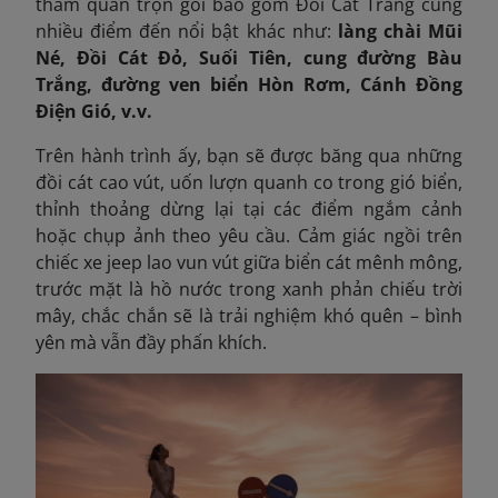
tham quan trọn gói bao gồm Đồi Cát Trắng cùng
nhiều điểm đến nổi bật khác như:
làng chài Mũi
Né, Đồi Cát Đỏ, Suối Tiên, cung đường Bàu
Trắng, đường ven biển Hòn Rơm, Cánh Đồng
Điện Gió, v.v.
Trên hành trình ấy, bạn sẽ được băng qua những
đồi cát cao vút, uốn lượn quanh co trong gió biển,
thỉnh thoảng dừng lại tại các điểm ngắm cảnh
hoặc chụp ảnh theo yêu cầu. Cảm giác ngồi trên
chiếc xe jeep lao vun vút giữa biển cát mênh mông,
trước mặt là hồ nước trong xanh phản chiếu trời
mây, chắc chắn sẽ là trải nghiệm khó quên – bình
yên mà vẫn đầy phấn khích.