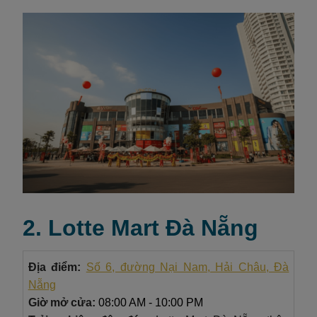
2. Lotte Mart Đà Nẵng
Địa điểm:
Số 6, đường Nại Nam, Hải Châu, Đà
Nẵng
Giờ mở cửa:
08:00 AM - 10:00 PM