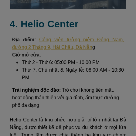
4. Helio Center
Địa điểm:
Công viên tưởng niệm Đông Nam,
đường 2 Tháng 9, Hải Châu, Đà Nẵn
g
Giờ mở cửa:
Thứ 2 - Thứ 6: 05:00 PM - 10:00 PM
Thứ 7, Chủ nhật & Ngày lễ: 08:00 AM - 10:30
PM
Trải nghiệm độc đáo:
Trò chơi không tiền mặt,
hoạt động thân thiện với gia đình, ẩm thực đường
phố đa dạng
Helio Center là khu phức hợp giải trí lớn nhất tại Đà
Nẵng, được thiết kế để phục vụ du khách ở mọi lứa
tuổi. Trung tâm được chia thành ba khu vực chính: