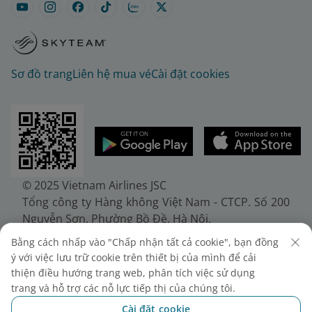
Sơ đồ trang
Liên hệ mua vé
Cài đặt cookies
© 2025 Vietnam Airlines JSC
Tổng công ty Hàng không Việt Nam - CTCP. Số 200
Nguyễn Sơn, Phường Bồ Đề, Hà Nội.
Điện thoại: (+84-24) 38272289. Fax: (+84-24)
Bằng cách nhấp vào "Chấp nhận tất cả cookie", bạn đồng
38722375
ý với việc lưu trữ cookie trên thiết bị của mình để cải
Giấy chứng nhận đăng ký doanh nghiệp, mã số
thiện điều hướng trang web, phân tích việc sử dụng
doanh nghiệp 0100107518, đăng ký lần đầu ngày
trang và hỗ trợ các nỗ lực tiếp thị của chúng tôi.
30/6/2010, đăng ký thay đổi lần thứ 10 ngày
Cài đặt cookie