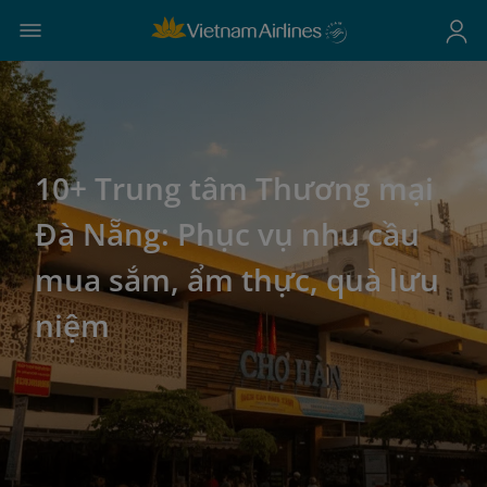
10+ Trung tâm Thương mại
Đà Nẵng: Phục vụ nhu cầu
mua sắm, ẩm thực, quà lưu
niệm