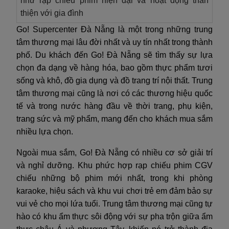
như rạp chiếu phim hiện đại và hoạt động thân
thiện với gia đình
Go! Supercenter Đà Nẵng là một trong những trung
tâm thương mại lâu đời nhất và uy tín nhất trong thành
phố. Du khách đến Go! Đà Nẵng sẽ tìm thấy sự lựa
chọn đa dạng về hàng hóa, bao gồm thực phẩm tươi
sống và khô, đồ gia dụng và đồ trang trí nội thất. Trung
tâm thương mại cũng là nơi có các thương hiệu quốc
tế và trong nước hàng đầu về thời trang, phụ kiện,
trang sức và mỹ phẩm, mang đến cho khách mua sắm
nhiều lựa chọn.
Ngoài mua sắm, Go! Đà Nẵng có nhiều cơ sở giải trí
và nghỉ dưỡng. Khu phức hợp rạp chiếu phim CGV
chiếu những bộ phim mới nhất, trong khi phòng
karaoke, hiệu sách và khu vui chơi trẻ em đảm bảo sự
vui vẻ cho mọi lứa tuổi. Trung tâm thương mại cũng tự
hào có khu ẩm thực sôi động với sự pha trộn giữa ẩm