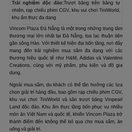
Trải nghiệm độc đáo:
Trượt băng trên băng tự
nhiên, rạp chiếu phim CGV, khu vui chơi TiniWorld,
khu ẩm thực đa dạng
Vincom Plaza Đà Nẵng là một trong những trung tâm
thương mại lớn nhất tại Đà Nẵng, tọa lạc thuận tiện
gần sông Hàn. Với thiết kế hiện đại bốn tầng, nơi đây
mang đến trải nghiệm mua sắm đa dạng với các
thương hiệu quốc tế như H&M, Adidas và Valentino
Creations, cùng với mỹ phẩm, phụ kiện và đồ gia
dụng.
Ngoài mua sắm, du khách có thể tận hưởng các lựa
chọn giải trí hàng đầu, bao gồm rạp chiếu phim CGV,
khu vui chơi TiniWorld và sân trượt băng Vinpearl
Land độc đáo. Khu ẩm thực tầng bốn phục vụ nhiều
món ăn Việt Nam và quốc tế, khiến Vincom Plaza trở
thành điểm đến không thể bỏ qua cho mua sắm, ăn
uống và giải trí.