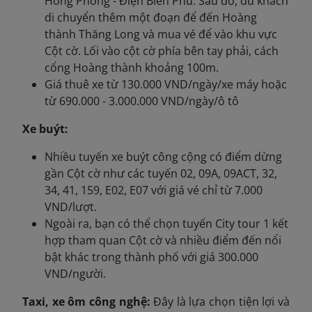
Hồng Phong - Điện Biên Phủ. Sau đó, du khách
di chuyển thêm một đoạn để đến Hoàng
thành Thăng Long và mua vé để vào khu vực
Cột cờ. Lối vào cột cờ phía bên tay phải, cách
cổng Hoàng thành khoảng 100m.
Giá thuê xe từ 130.000 VND/ngày/xe máy hoặc
từ 690.000 - 3.000.000 VND/ngày/ô tô
Xe buýt:
Nhiều tuyến xe buýt công cộng có điểm dừng
gần Cột cờ như các tuyến 02, 09A, 09ACT, 32,
34, 41, 159, E02, E07 với giá vé chỉ từ 7.000
VND/lượt.
Ngoài ra, bạn có thể chọn tuyến City tour 1 kết
hợp tham quan Cột cờ và nhiều điểm đến nổi
bật khác trong thành phố với giá 300.000
VND/người.
Taxi, xe ôm công nghệ:
Đây là lựa chọn tiện lợi và