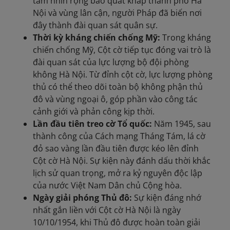
tầm nhìn rộng bao quát khắp thành phố Hà
Nội và vùng lân cận, người Pháp đã biến nơi
đây thành đài quan sát quân sự.
Thời kỳ kháng chiến chống Mỹ:
Trong kháng
chiến chống Mỹ, Cột cờ tiếp tục đóng vai trò là
đài quan sát của lực lượng bộ đội phòng
không Hà Nội. Từ đỉnh cột cờ, lực lượng phòng
thủ có thể theo dõi toàn bộ không phận thủ
đô và vùng ngoại ô, góp phần vào công tác
cảnh giới và phản công kịp thời.
Lần đầu tiên treo cờ Tổ quốc:
Năm 1945, sau
thành công của Cách mạng Tháng Tám, lá cờ
đỏ sao vàng lần đầu tiên được kéo lên đỉnh
Cột cờ Hà Nội. Sự kiện này đánh dấu thời khắc
lịch sử quan trọng, mở ra kỷ nguyên độc lập
của nước Việt Nam Dân chủ Cộng hòa.
Ngày giải phóng Thủ đô:
Sự kiện đáng nhớ
nhất gắn liền với Cột cờ Hà Nội là ngày
10/10/1954, khi Thủ đô được hoàn toàn giải