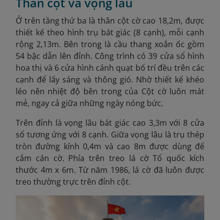
Thân cột và vọng lâu
Ở trên tầng thứ ba là thân cột cờ cao 18,2m, được
thiết kế theo hình trụ bát giác (8 cạnh), mỗi cạnh
rộng 2,13m. Bên trong là cầu thang xoắn ốc gồm
54 bậc dẫn lên đỉnh. Công trình có 39 cửa sổ hình
hoa thị và 6 cửa hình cánh quạt bố trí đều trên các
cạnh để lấy sáng và thông gió. Nhờ thiết kế khéo
léo nên nhiệt độ bên trong của Cột cờ luôn mát
mẻ, ngay cả giữa những ngày nóng bức.
Trên đỉnh là vọng lâu bát giác cao 3,3m với 8 cửa
sổ tương ứng với 8 cạnh. Giữa vọng lâu là trụ thép
tròn đường kính 0,4m và cao 8m được dùng để
cắm cán cờ. Phía trên treo lá cờ Tổ quốc kích
thước 4m x 6m. Từ năm 1986, lá cờ đã luôn được
treo thường trực trên đỉnh cột.