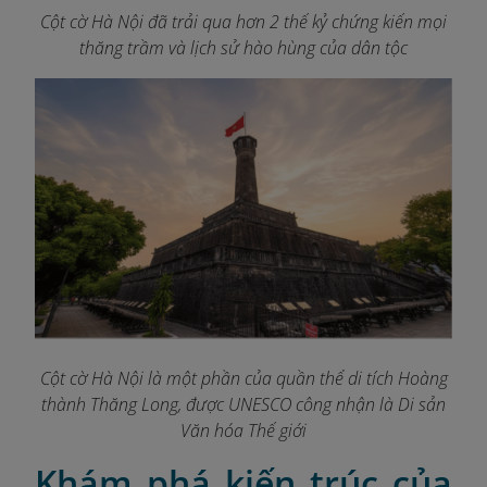
Cột cờ Hà Nội đã trải qua hơn 2 thế kỷ chứng kiến mọi
thăng trầm và lịch sử hào hùng của dân tộc
Cột cờ Hà Nội là một phần của quần thể di tích Hoàng
thành Thăng Long, được UNESCO công nhận là Di sản
Văn hóa Thế giới
Khám phá kiến trúc của