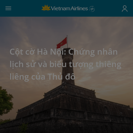
Cột cờ Hà Nội: Chứng nhân
lịch sử và biểu tượng thiêng
liêng của Thủ đô