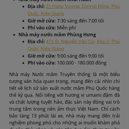
Địa chỉ:
11 Hùng Vương, Dương Đông, Phú
Quốc, Kiên Giang
Giờ mở cửa:
7:30 sáng đến 7:00 tối
Phí vào cửa:
Miễn phí
Nhà máy nước mắm Phùng Hưng
Địa chỉ:
471 Đ. Nguyễn Văn Cừ, Khu 2, Phú
Quốc, Kiên Giang
Giờ mở cửa:
9:00 sáng đến 9:00 tối
Phí vào cửa:
100.000 - 180.000 đồng
Nhà máy Nước mắm Truyền thống là một biểu
tượng văn hóa quan trọng, mang đến cái nhìn chi
tiết về lịch sử sản xuất nước mắm Phú Quốc hàng
thế kỷ qua. Nổi tiếng với hương vị umami đậm đà
và chất lượng tuyệt hảo, đặc sản này đóng vai trò
trung tâm trong nền ẩm thực Việt Nam. Chỉ cách
bảo tàng 13 phút lái xe, nhà máy mang đến trải
nghiệm phong phú cho những ai muốn khám phá