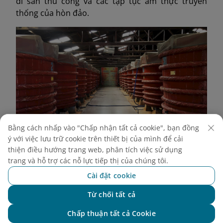
di sản thủ công và các tập tục ẩm thực truyền
thống của hòn đảo.
Bằng cách nhấp vào "Chấp nhận tất cả cookie", bạn đồng
ý với việc lưu trữ cookie trên thiết bị của mình để cải
thiện điều hướng trang web, phân tích việc sử dụng
trang và hỗ trợ các nỗ lực tiếp thị của chúng tôi.
Cài đặt cookie
Nhà máy chứng minh cách các nhà sản xuất địa
phương duy trì các phương pháp truyền thống để đảm
Từ chối tất cả
(Nguồn: Internet)
bảo chất lượng nước mắm cao nhất
Chat với NEO
Chấp thuận tất cả Cookie