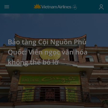
Bảo tàng Cội Nguồn Phú
Quốc: Viên ngọc văn hóa
không thể bỏ lỡ