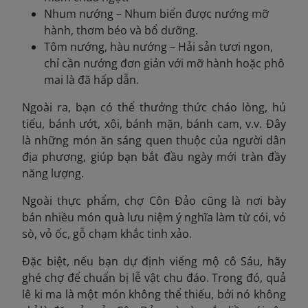
Nhum nướng – Nhum biển được nướng mỡ
hành, thơm béo và bổ dưỡng.
Tôm nướng, hàu nướng – Hải sản tươi ngon,
chỉ cần nướng đơn giản với mỡ hành hoặc phô
mai là đã hấp dẫn.
Ngoài ra, bạn có thể thưởng thức cháo lòng, hủ
tiếu, bánh ướt, xôi, bánh mặn, bánh cam, v.v. Đây
là những món ăn sáng quen thuộc của người dân
địa phương, giúp bạn bắt đầu ngày mới tràn đầy
năng lượng.
Ngoài thực phẩm, chợ Côn Đảo cũng là nơi bày
bán nhiều món quà lưu niệm ý nghĩa làm từ cói, vỏ
sò, vỏ ốc, gỗ chạm khắc tinh xảo.
Đặc biệt, nếu bạn dự định viếng mộ cô Sáu, hãy
ghé chợ để chuẩn bị lễ vật chu đáo. Trong đó, quả
lê ki ma là một món không thể thiếu, bởi nó không