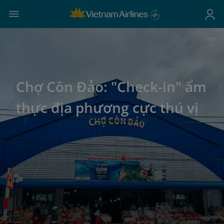
Chợ Côn Đảo: "Check-in" ẩm
thực địa phương cực thú vị