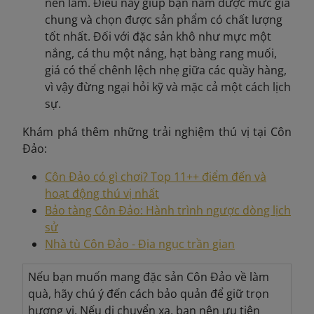
nên làm. Điều này giúp bạn nắm được mức giá
chung và chọn được sản phẩm có chất lượng
tốt nhất. Đối với đặc sản khô như mực một
nắng, cá thu một nắng, hạt bàng rang muối,
giá có thể chênh lệch nhẹ giữa các quầy hàng,
vì vậy đừng ngại hỏi kỹ và mặc cả một cách lịch
sự.
Khám phá thêm những trải nghiệm thú vị tại Côn
Đảo:
Côn Đảo có gì chơi? Top 11++ điểm đến và
hoạt động thú vị nhất
Bảo tàng Côn Đảo: Hành trình ngược dòng lịch
sử
Nhà tù Côn Đảo - Địa ngục trần gian
Nếu bạn muốn mang đặc sản Côn Đảo về làm
quà, hãy chú ý đến cách bảo quản để giữ trọn
hương vị. Nếu di chuyển xa, bạn nên ưu tiên