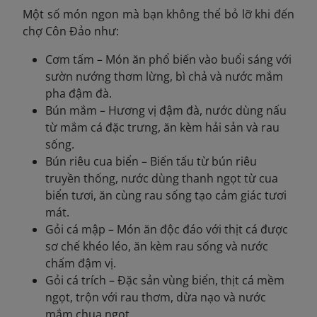
Một số món ngon mà bạn không thể bỏ lỡ khi đến
chợ Côn Đảo như:
Cơm tấm – Món ăn phổ biến vào buổi sáng với
sườn nướng thơm lừng, bì chả và nước mắm
pha đậm đà.
Bún mắm – Hương vị đậm đà, nước dùng nấu
từ mắm cá đặc trưng, ăn kèm hải sản và rau
sống.
Bún riêu cua biển – Biến tấu từ bún riêu
truyền thống, nước dùng thanh ngọt từ cua
biển tươi, ăn cùng rau sống tạo cảm giác tươi
mát.
Gỏi cá mập – Món ăn độc đáo với thịt cá được
sơ chế khéo léo, ăn kèm rau sống và nước
chấm đậm vị.
Gỏi cá trích – Đặc sản vùng biển, thịt cá mềm
ngọt, trộn với rau thơm, dừa nạo và nước
mắm chua ngọt.