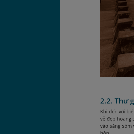
2.2. Thư 
Khi đến với bi
vẻ đẹp hoang 
vào sáng sớm v
hồn.