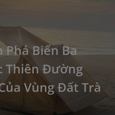
 Phá Biển Ba
: Thiên Đường
Của Vùng Đất Trà