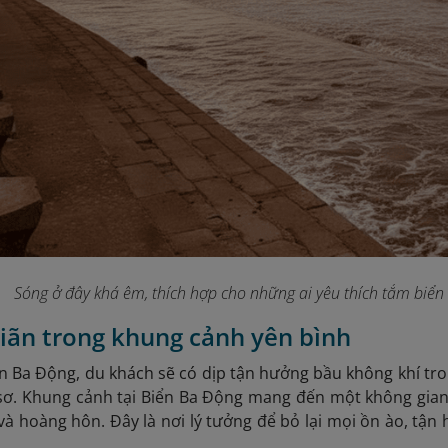
Sóng ở đây khá êm, thích hợp cho những ai yêu thích tắm biể
giãn trong khung cảnh yên bình
ển Ba Động, du khách sẽ có dịp tận hưởng bầu không khí tr
sơ.
Khung cảnh tại Biển Ba Động mang đến một không gian v
à hoàng hôn. Đây là nơi lý tưởng để bỏ lại mọi ồn ào, tận