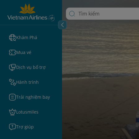
Khám Phá
Mua vé
Dịch vụ bổ trợ
Hành trình
Trải nghiệm bay
Lotusmiles
Trợ giúp