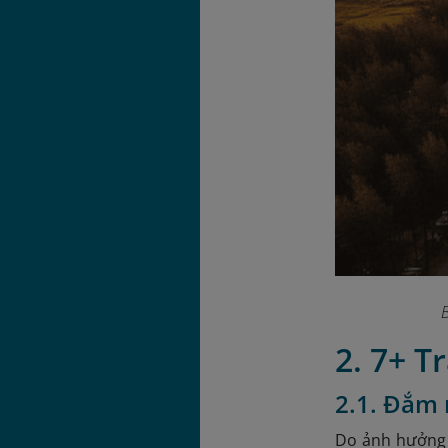
2. 7+ T
2.1. Đắm 
Do ảnh hưởng 