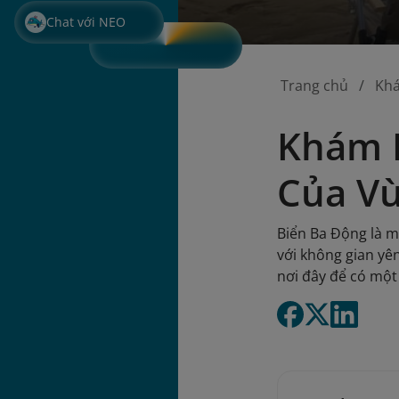
Chat với NEO
Trang chủ
Kh
Khám P
Của Vù
Biển Ba Động là m
với không gian yê
nơi đây để có một