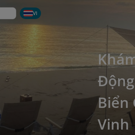
VI
Khám
Động
Biển 
Vinh