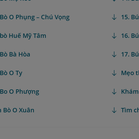
 Bò O Phụng – Chú Vọng
15. B
 bò Huế Mỹ Tâm
16. B
 Bò Bà Hòa
17. B
 Bò O Ty
Mẹo t
 Bo O Phượng
Khám
n Bò O Xuân
Tìm c