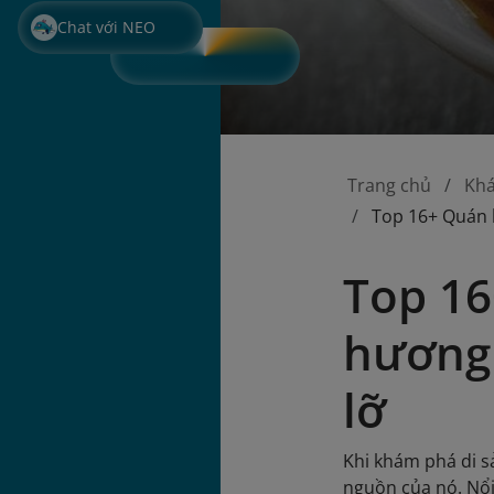
Chat với NEO
Trang chủ
Kh
Top 16+ Quán 
Top 16
hương 
lỡ
Khi khám phá di s
nguồn của nó. Nổi