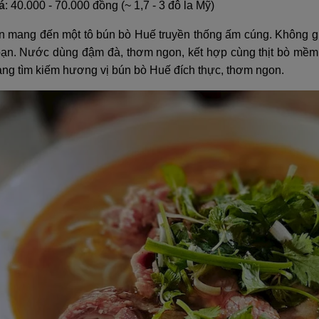
á
: 40.000 - 70.000 đồng (~ 1,7 - 3 đô la Mỹ)
 mang đến một tô bún bò Huế truyền thống ấm cúng. Không gia
oạn. Nước dùng đậm đà, thơm ngon, kết hợp cùng thịt bò mềm v
ang tìm kiếm hương vị bún bò Huế đích thực, thơm ngon.