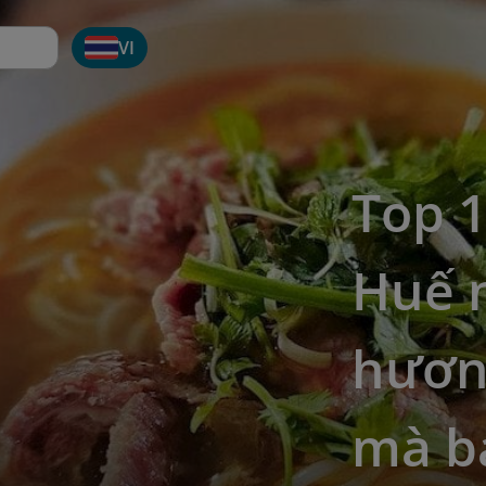
VI
Top 
Huế 
hương
mà b