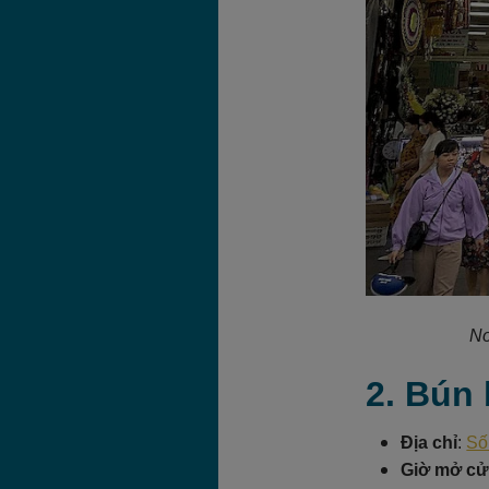
Nơ
2. Bún
Địa chỉ
:
Số
Giờ mở c