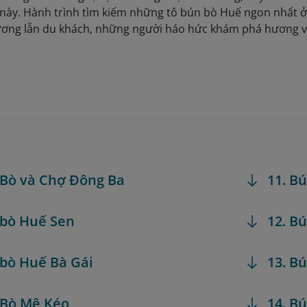
 này. Hành trình tìm kiếm những tô bún bò Huế ngon nhất ở
ương lẫn du khách, những người háo hức khám phá hương vị
 Bò và Chợ Đông Ba
11. B
 bò Huế Sen
12. B
 bò Huế Bà Gái
13. B
 Bò Mệ Kéo
14. B