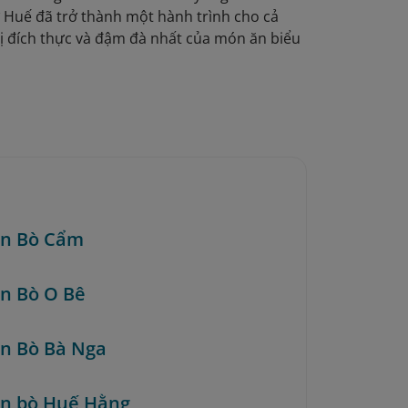
 Huế đã trở thành một hành trình cho cả
 đích thực và đậm đà nhất của món ăn biểu
ún Bò Cẩm
ún Bò O Bê
ún Bò Bà Nga
ún bò Huế Hằng