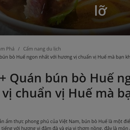
lỡ
ám Phá
Cẩm nang du lịch
bún bò Huế ngon nhất với hương vị chuẩn vị Huế mà bạn k
+ Quán bún bò Huế ng
vị chuẩn vị Huế mà b
ản ẩm thực phong phú của Việt Nam, bún bò Huế là một điểm 
 tiếng với hương vị đậm đà và gia vị thơm nồng, đây là món 