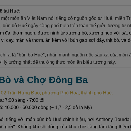
 tại Huế:
 một món ăn Việt Nam nổi tiếng có nguồn gốc từ Huế, miền Tr
, bún bò Huế ngày càng phổ biến trên toàn thế giới, tương tự 
 đà, thơm ngon, được ninh từ xương bò, xương heo với sả, 
vị cay, mặn và thơm, ăn kèm với bún gạo sợi dày, thịt bò, và đô
ch ra là "bún bò Huế", nhấn mạnh nguồn gốc sâu xa của món ăn
ơi lý tưởng nhất để thưởng thức món ăn biểu tượng này.
 Bò và Chợ Đông Ba
 02 Trần Hưng Đạo, phường Phú Hòa, thành phố Huế.
ửa
: 7:00 sáng - 7:00 tối
á
: 40.000 - 60.000 đồng (~ 1,7 - 2,5 đô la Mỹ)
i tiếng với món bún bò Huế chính hiệu, nơi Anthony Bourdai
thế giới". Không khí sôi động của khu chợ càng làm tăng thêm