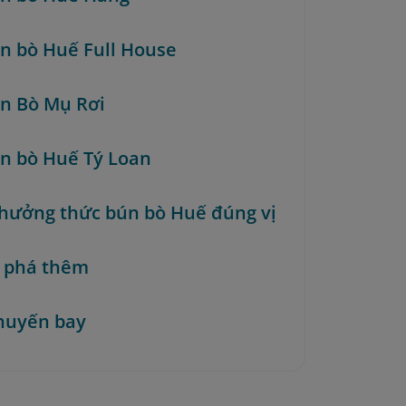
ún bò Huế Full House
ún Bò Mụ Rơi
ún bò Huế Tý Loan
hưởng thức bún bò Huế đúng vị
 phá thêm
huyến bay