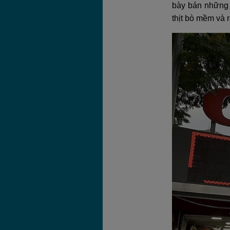
bày bán những 
thịt bò mềm và 