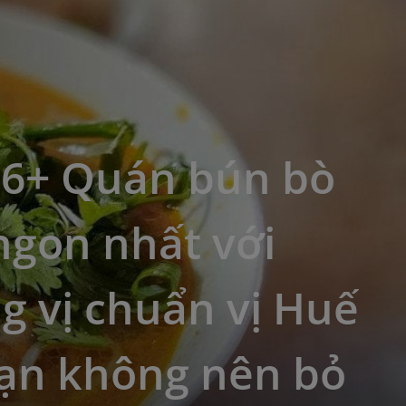
16+ Quán bún bò
ngon nhất với
 vị chuẩn vị Huế
ạn không nên bỏ