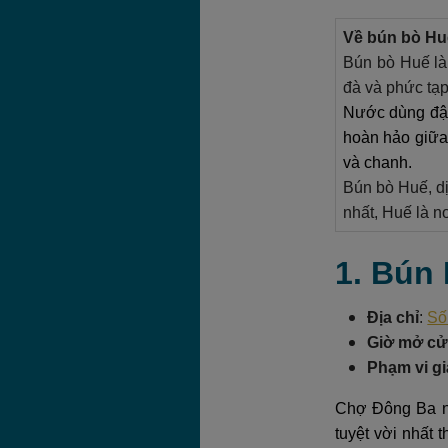
Về bún bò Huế
Bún bò Huế là
đà và phức tạp
Nước dùng đậm
hoàn hảo giữa 
và chanh.
Bún bò Huế, dị
nhất, Huế là n
1. Bún
Địa chỉ
:
Số
Giờ mở c
Phạm vi gi
Chợ Đông Ba nổ
tuyệt vời nhất 