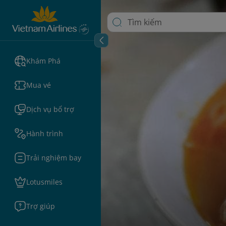
Khám Phá
Mua vé
Dịch vụ bổ trợ
Hành trình
Trải nghiệm bay
Lotusmiles
Trợ giúp