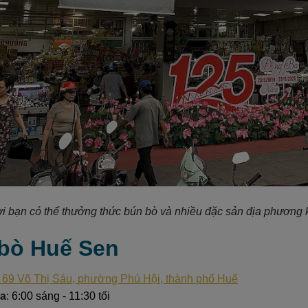
i bạn có thể thưởng thức bún bò và nhiều đặc sản địa phương 
 bò Huế Sen
 69 Võ Thị Sáu, phường Phú Hội, thành phố Huế
ửa
: 6:00 sáng - 11:30 tối