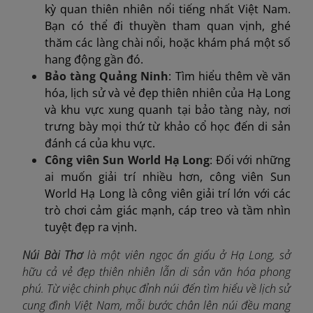
kỳ quan thiên nhiên nổi tiếng nhất Việt Nam.
Bạn có thể đi thuyền tham quan vịnh, ghé
thăm các làng chài nổi, hoặc khám phá một số
hang động gần đó.
Bảo tàng Quảng Ninh
: Tìm hiểu thêm về văn
hóa, lịch sử và vẻ đẹp thiên nhiên của Hạ Long
và khu vực xung quanh tại bảo tàng này, nơi
trưng bày mọi thứ từ khảo cổ học đến di sản
đánh cá của khu vực.
Công viên Sun World Hạ Long
: Đối với những
ai muốn giải trí nhiều hơn, công viên Sun
World Hạ Long là công viên giải trí lớn với các
trò chơi cảm giác mạnh, cáp treo và tầm nhìn
tuyệt đẹp ra vịnh.
Núi Bài Thơ
là một viên ngọc ẩn giấu ở Hạ Long, sở
hữu cả vẻ đẹp thiên nhiên lẫn di sản văn hóa phong
phú. Từ việc chinh phục đỉnh núi đến tìm hiểu về lịch sử
cung đình Việt Nam, mỗi bước chân lên núi đều mang