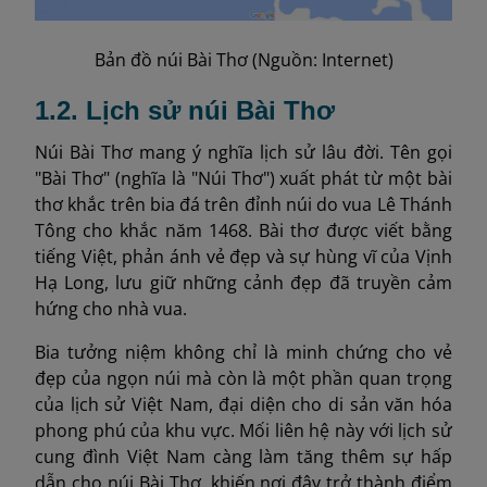
Bản đồ núi Bài Thơ (Nguồn: Internet)
1.2. Lịch sử núi Bài Thơ
Núi Bài Thơ mang ý nghĩa lịch sử lâu đời. Tên gọi
"Bài Thơ" (nghĩa là "Núi Thơ") xuất phát từ một bài
thơ khắc trên bia đá trên đỉnh núi do vua Lê Thánh
Tông cho khắc năm 1468. Bài thơ được viết bằng
tiếng Việt, phản ánh vẻ đẹp và sự hùng vĩ của Vịnh
Hạ Long, lưu giữ những cảnh đẹp đã truyền cảm
hứng cho nhà vua.
Bia tưởng niệm không chỉ là minh chứng cho vẻ
đẹp của ngọn núi mà còn là một phần quan trọng
của lịch sử Việt Nam, đại diện cho di sản văn hóa
phong phú của khu vực. Mối liên hệ này với lịch sử
cung đình Việt Nam càng làm tăng thêm sự hấp
dẫn cho núi Bài Thơ, khiến nơi đây trở thành điểm