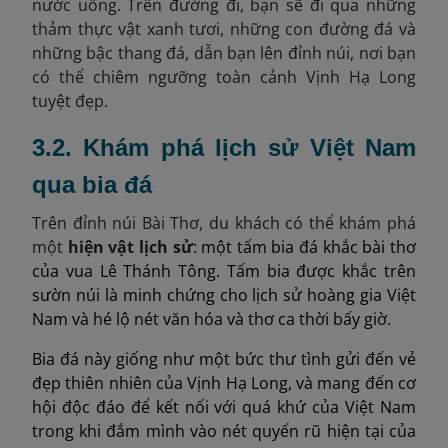
nước uống. Trên đường đi, bạn sẽ đi qua những
thảm thực vật xanh tươi, những con đường đá và
những bậc thang đá, dẫn bạn lên đỉnh núi, nơi bạn
có thể chiêm ngưỡng toàn cảnh Vịnh Hạ Long
tuyệt đẹp.
3.2. Khám phá lịch sử Việt Nam
qua bia đá
Trên đỉnh núi Bài Thơ, du khách có thể khám phá
một
hiện vật lịch sử
: một tấm bia đá khắc bài thơ
của vua Lê Thánh Tông. Tấm bia được khắc trên
sườn núi là minh chứng cho lịch sử hoàng gia Việt
Nam và hé lộ nét văn hóa và thơ ca thời bấy giờ.
Bia đá này giống như một bức thư tình gửi đến vẻ
đẹp thiên nhiên của Vịnh Hạ Long, và mang đến cơ
hội độc đáo để kết nối với quá khứ của Việt Nam
trong khi đắm mình vào nét quyến rũ hiện tại của