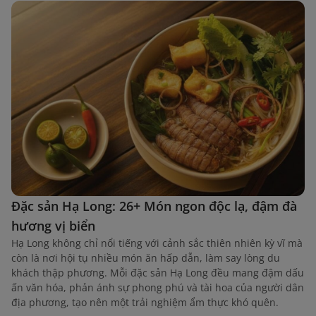
Đặc sản Hạ Long: 26+ Món ngon độc lạ, đậm đà
hương vị biển
Hạ Long không chỉ nổi tiếng với cảnh sắc thiên nhiên kỳ vĩ mà
còn là nơi hội tụ nhiều món ăn hấp dẫn, làm say lòng du
khách thập phương. Mỗi đặc sản Hạ Long đều mang đậm dấu
ấn văn hóa, phản ánh sự phong phú và tài hoa của người dân
địa phương, tạo nên một trải nghiệm ẩm thực khó quên.