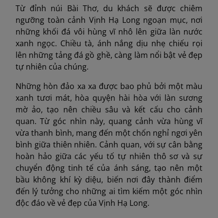
Từ đỉnh núi Bài Thơ, du khách sẽ được chiêm
ngưỡng toàn cảnh Vịnh Hạ Long ngoạn mục, nơi
những khối đá vôi hùng vĩ nhô lên giữa làn nước
xanh ngọc. Chiều tà, ánh nắng dịu nhẹ chiếu rọi
lên những tảng đá gồ ghề, càng làm nổi bật vẻ đẹp
tự nhiên của chúng.
Những hòn đảo xa xa được bao phủ bởi một màu
xanh tươi mát, hòa quyện hài hòa với làn sương
mờ ảo, tạo nên chiều sâu và kết cấu cho cảnh
quan. Từ góc nhìn này, quang cảnh vừa hùng vĩ
vừa thanh bình, mang đến một chốn nghỉ ngơi yên
bình giữa thiên nhiên. Cảnh quan, với sự cân bằng
hoàn hảo giữa các yếu tố tự nhiên thô sơ và sự
chuyển động tinh tế của ánh sáng, tạo nên một
bầu không khí kỳ diệu, biến nơi đây thành điểm
đến lý tưởng cho những ai tìm kiếm một góc nhìn
độc đáo về vẻ đẹp của Vịnh Hạ Long.