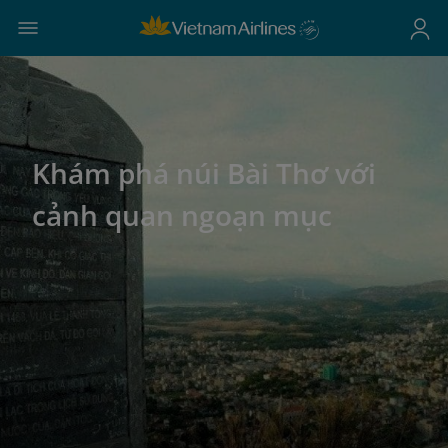
Khám phá núi Bài Thơ với
cảnh quan ngoạn mục