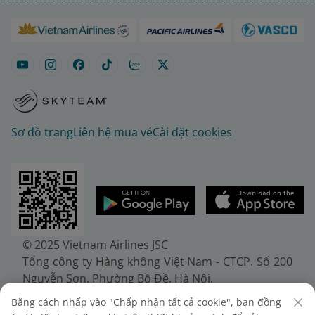
Sơ đồ trang
Liên hệ mua vé
Cài đặt cookies
© 2025 Vietnam Airlines JSC
Tổng công ty Hàng không Việt Nam - CTCP. Số 200
Nguyễn Sơn, Phường Bồ Đề, Hà Nội.
Điện thoại: (+84-24) 38272289. Fax: (+84-24)
Bằng cách nhấp vào "Chấp nhận tất cả cookie", bạn đồng
38722375