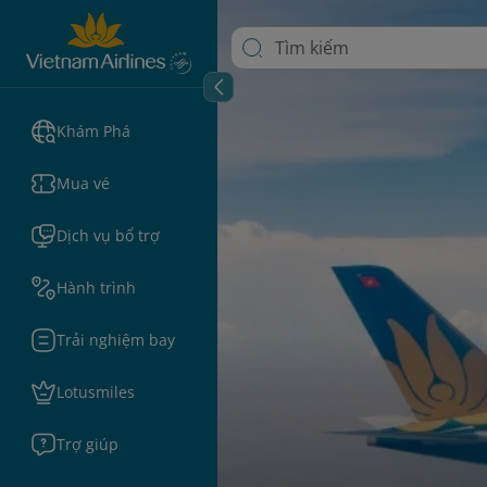
Khám Phá
Mua vé
Dịch vụ bổ trợ
Hành trình
Trải nghiệm bay
Lotusmiles
Trợ giúp