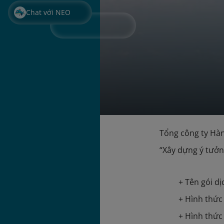
Chat với NEO
Tổng công ty Hàn
“Xây dựng ý tưởn
+ Tên gói dị
+ Hình thức
+ Hình thức