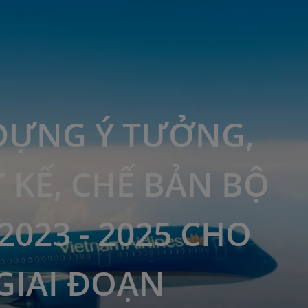
DỰNG Ý TƯỞNG,
T KẾ, CHẾ BẢN BỘ
2023 - 2025 CHO
GIAI ĐOẠN