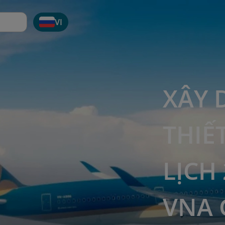
VI
XÂY 
THIẾ
LỊCH 
VNA 