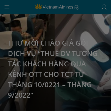
THƯ MỜI CHÀO GIÁ GÓI
DỊCH VỤ “THUÊ DV TƯƠNG
TÁC KHÁCH HÀNG QUA
KÊNH OTT CHO TCT TỪ
THÁNG 10/0221 – THÁNG
9/2022”