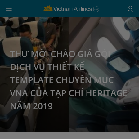
THƯ MỜI CHÀO GIÁ GÓI
DỊCH VỤ THIẾT KẾ
TEMPLATE CHUYÊN MỤC
VNA CỦA TẠP CHÍ HERITAGE
NĂM 2019