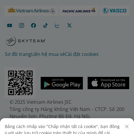
Sơ đồ trang
Liên hệ mua vé
Cài đặt cookies
© 2025 Vietnam Airlines JSC
Tổng công ty Hàng không Việt Nam - CTCP. Số 200
Nguyễn Sơn, Phường Bồ Đề, Hà Nội.
Điện thoại: (+84-24) 38272289. Fax: (+84-24)
Bằng cách nhấp vào "Chấp nhận tất cả cookie", bạn đồng
38722375
ý với việc lưu trữ cookie trên thiết bị của mình để cải