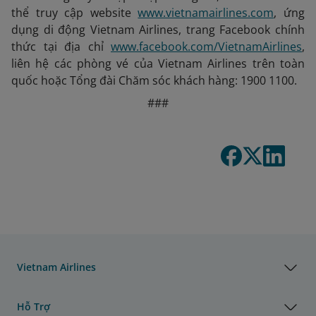
thể truy cập website
www.vietnamairlines.com
, ứng
dụng di động Vietnam Airlines, trang Facebook chính
thức tại địa chỉ
www.facebook.com/VietnamAirlines
,
liên hệ các phòng vé của Vietnam Airlines trên toàn
quốc hoặc Tổng đài Chăm sóc khách hàng: 1900 1100.
###
Vietnam Airlines
Hỗ Trợ