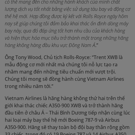
có thể mang đến cho những hành khách của mình chất
lượng dịch vụ tốt nhất bằng việc sử dụng tàu bay và động cơ
thế hệ mới. Hợp đồng được ký kết với Rolls Royce ngày hôm
nay sẽ giúp chúng tôi đảm bảo khai thác ổn định dòng máy
bay này, qua đó đáp ứng tốt hơn nhu cầu của khách hàng
và hiện thực hóa mục tiêu trở thành một trong những hãng
hàng không hàng đầu khu vực Đông Nam Á
.”
Ông Tony Wood, Chủ tịch Rolls-Royce: “Trent XWB là
mẫu động cơ mới nhất mà chúng tôi nỗ lực tạo ra
nhằm mang đến những tiêu chuẩn mới vượt trội.
Chúng tôi mong sẽ đồng hành cùng Vietnam Airlines
trong nhiều năm tới.”
Vietnam Airlines là hãng hàng không thứ hai trên thế
giới khai thác chiếc A350-900 XWB và trở thành hãng
đầu tiên ở châu Á – Thái Bình Dương tiếp nhận cùng lúc
hai loại máy bay thế hệ mới Boeing 787-9 và Airbus
A350-900. Hãng sẽ thay toàn bộ đội bay thân rộng gồm
33 chiếc, trong đó có 19 Boeing 787 và 14 Airbus A350,