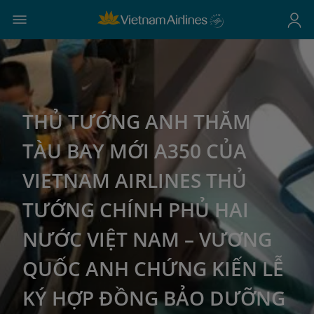
THỦ TƯỚNG ANH THĂM
TÀU BAY MỚI A350 CỦA
VIETNAM AIRLINES THỦ
TƯỚNG CHÍNH PHỦ HAI
NƯỚC VIỆT NAM – VƯƠNG
QUỐC ANH CHỨNG KIẾN LỄ
KÝ HỢP ĐỒNG BẢO DƯỠNG