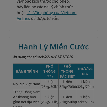
và/hoặc kích thước cho phép,
hãy liên hệ các đại lý chính thức
hoặc
các Văn phòng của Vietnam
Airlines
để được tư vấn.
Hành Lý Miễn Cước
Áp dụng cho vé xuất/đổi từ 01/01/2020
PHỔ
PHỔ
THƯƠNG
HÀNH TRÌNH
THÔNG
THÔNG
GIA
(**)
ĐẶC BIỆT
1 kiện
1 kiện
1 kiện
Nội địa Việt Nam
(23kg/50lb)
(32kg/70lb)
(32kg/70lb)
Trong Đông Nam
Á* (không bao
1 kiện
1 kiện
1 kiện
gồm nội địa Việt
(23kg/50lb)
(23kg/50lb)
(32kg/70lb)
Nam)