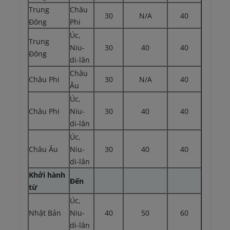
Trung
Châu
30
N/A
40
Đông
Phi
Úc,
Trung
Niu-
30
40
40
Đông
di-lân
Châu
Châu Phi
30
N/A
40
Âu
Úc,
Châu Phi
Niu-
30
40
40
di-lân
Úc,
Châu Âu
Niu-
30
40
40
di-lân
Khởi hành
Đến
từ
Úc,
Nhật Bản
Niu-
40
50
60
di-lân