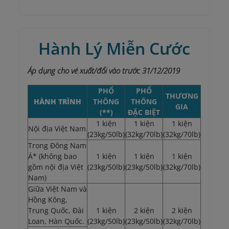
Hành Lý Miễn Cước
Áp dụng cho vé xuất/đổi vào trước 31/12/2019
PHỔ
PHỔ
THƯƠNG
HÀNH TRÌNH
THÔNG
THÔNG
GIA
(**)
ĐẶC BIỆT
1 kiện
1 kiện
1 kiện
Nội địa Việt Nam
(23kg/50lb)
(32kg/70lb)
(32kg/70lb)
Trong Đông Nam
Á* (không bao
1 kiện
1 kiện
1 kiện
gồm nội địa Việt
(23kg/50lb)
(23kg/50lb)
(32kg/70lb)
Nam)
Giữa Việt Nam và
Hồng Kông,
Trung Quốc, Đài
1 kiện
2 kiện
2 kiện
Loan, Hàn Quốc.
(23kg/50lb)
(23kg/50lb)
(32kg/70lb)