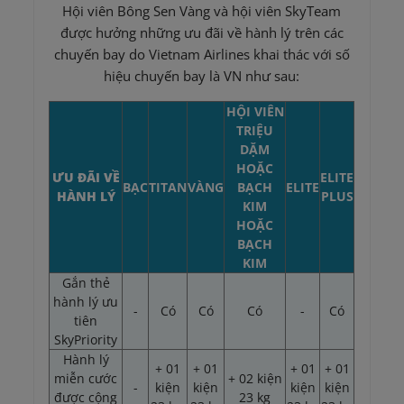
Hội viên Bông Sen Vàng và hội viên SkyTeam
được hưởng những ưu đãi về hành lý trên các
chuyến bay do Vietnam Airlines khai thác với số
hiệu chuyến bay là VN như sau:
HỘI VIÊN
TRIỆU
DẶM
HOẶC
ƯU ĐÃI VỀ
ELITE
BẠC
TITAN
VÀNG
BẠCH
ELITE
HÀNH LÝ
PLUS
KIM
HOẶC
BẠCH
KIM
Gắn thẻ
hành lý ưu
-
Có
Có
Có
-
Có
tiên
SkyPriority
Hành lý
+ 01
+ 01
+ 01
+ 01
miễn cước
+ 02 kiện
-
kiện
kiện
kiện
kiện
được cộng
23 kg