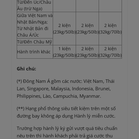
Từ/Đến Úc/Châu
Âu (trừ Nga)
Giữa Việt Nam và
Nhật Bản/Nga;
2 kiện
2 kiện
2 kiện
Từ Nhật Bản đi
(23kg/50lb)
(23kg/50lb)
(32kg/70lb)
Châu Á/Úc
Từ/Đến Châu Mỹ
1 kiện
2 kiện
2 kiện
Hành trình khác
(23kg/50lb)
(23kg/50lb)
(32kg/70lb)
Ghi chú:
(*) Đông Nam Á gồm các nước: Việt Nam, Thái
Lan, Singapore, Malaysia, Indonesia, Brunei,
Philippines, Lào, Campuchia, Myanmar.
(**) Hạng phổ thông siêu tiết kiệm trên một số
đường bay không áp dụng Hành lý miễn cước.
Trường hợp hành lý ký gửi vượt quá tiêu chuẩn
nêu trên thì hành khách phải trả giá cước thu