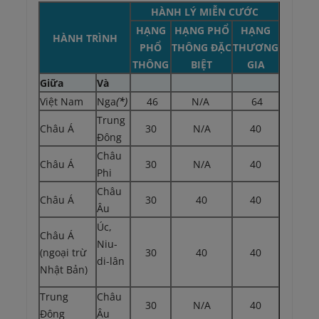
HÀNH LÝ MIỄN CƯỚC
HẠNG
HẠNG PHỔ
HẠNG
HÀNH TRÌNH
PHỔ
THÔNG ĐẶC
THƯƠNG
THÔNG
BIỆT
GIA
Giữa
Và
Việt Nam
Nga
(*)
46
N/A
64
Trung
Châu Á
30
N/A
40
Đông
Châu
Châu Á
30
N/A
40
Phi
Châu
Châu Á
30
40
40
Âu
Úc,
Châu Á
Niu-
(ngoại trừ
30
40
40
di-lân
Nhật Bản)
Trung
Châu
30
N/A
40
Đông
Âu