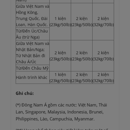
Giữa Việt Nam và
Hồng Kông,
Trung Quốc, Đài
1 kiện
2 kiện
2 kiện
Loan, Hàn Quốc.
(23kg/50lb)
(23kg/50lb)
(32kg/70lb)
Từ/Đến Úc/Châu
Âu (trừ Nga)
Giữa Việt Nam và
Nhật Bản/Nga;
2 kiện
2 kiện
2 kiện
Từ Nhật Bản đi
(23kg/50lb)
(23kg/50lb)
(32kg/70lb)
Châu Á/Úc
Từ/Đến Châu Mỹ
1 kiện
2 kiện
2 kiện
Hành trình khác
(23kg/50lb)
(23kg/50lb)
(32kg/70lb)
Ghi chú:
(*) Đông Nam Á gồm các nước: Việt Nam, Thái
Lan, Singapore, Malaysia, Indonesia, Brunei,
Philippines, Lào, Campuchia, Myanmar.