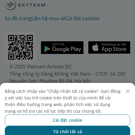
Sơ đồ trang
Liên hệ mua vé
Cài đặt cookies
© 2025 Vietnam Airlines JSC
Tổng công ty Hàng không Việt Nam - CTCP. Số 200
Nguyễn Sơn, Phường Bồ Đề, Hà Nội.
Điện thoại: (+84-24) 38272289. Fax: (+84-24)
Bằng cách nhấp vào "Chấp nhận tất cả cookie", bạn đồng
38722375
ý với việc lưu trữ cookie trên thiết bị của mình để cải
Giấy chứng nhận đăng ký doanh nghiệp, mã số
thiện điều hướng trang web, phân tích việc sử dụng
doanh nghiệp 0100107518, đăng ký lần đầu ngày
trang và hỗ trợ các nỗ lực tiếp thị của chúng tôi.
30/6/2010, đăng ký thay đổi lần thứ 10 ngày
Cài đặt cookie
24/7/2025, cấp bởi Sở Tài chính Thành phố Hà Nội.
Từ chối tất cả