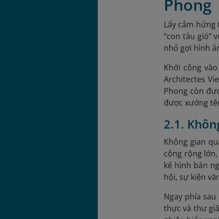
Phong
Lấy cảm hứng t
“con tàu gió” 
nhỏ gợi hình ả
Khởi công vào
Architectes V
Phong còn được
được xướng tên
2.1. Khôn
Không gian qu
cộng rộng lớn,
kế hình bán ng
hội, sự kiện v
Ngay phía sau 
thực và thư gi