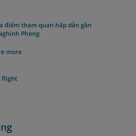
địa điểm tham quan hấp dẫn gần
Nghinh Phong
re more
 flight
ong