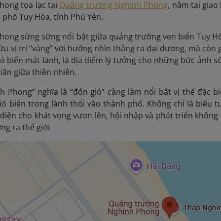
ong tọa lạc tại
Quảng trường Nghinh Phong
, nằm tại gia
 phố Tuy Hòa, tỉnh Phú Yên.
ong sừng sững nổi bật giữa quảng trường ven biển Tuy Hòa,
ữu vị trí “vàng” với hướng nhìn thẳng ra đại dương, mà còn
ió biển mát lành, là địa điểm lý tưởng cho những bức ảnh số
iãn giữa thiên nhiên.
h Phong” nghĩa là “đón gió” càng làm nổi bật vị thế đặc b
ó biển trong lành thổi vào thành phố. Không chỉ là biểu 
diện cho khát vọng vươn lên, hội nhập và phát triển khôn
ng ra thế giới.