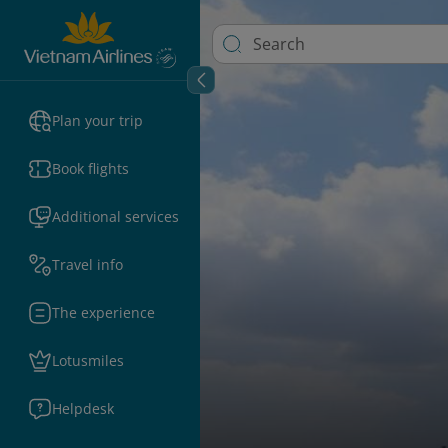
Plan your trip
Book flights
Additional services
Travel info
The experience
Lotusmiles
Helpdesk