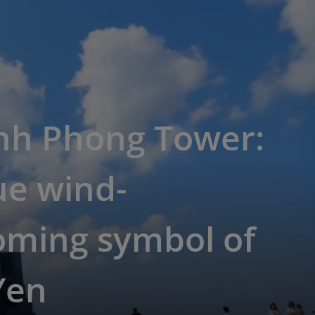
nh Phong Tower:
ue wind-
oming symbol of
Yen