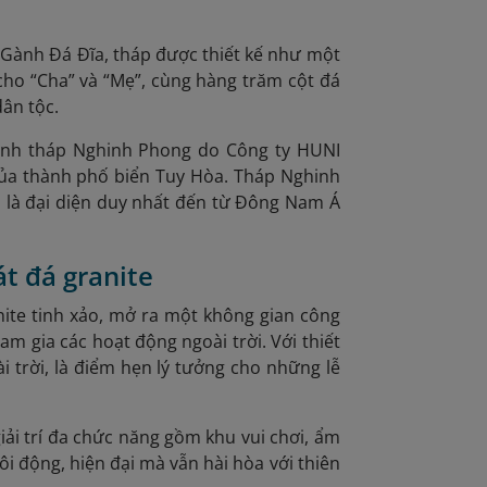
 Gành Đá Đĩa, tháp được thiết kế như một
 cho “Cha” và “Mẹ”, cùng hàng trăm cột đá
dân tộc.
rình tháp Nghinh Phong do Công ty HUNI
của thành phố biển Tuy Hòa. Tháp Nghinh
, là đại diện duy nhất đến từ Đông Nam Á
t đá granite
ite tinh xảo, mở ra một không gian công
am gia các hoạt động ngoài trời. Với thiết
i trời, là điểm hẹn lý tưởng cho những lễ
iải trí đa chức năng gồm khu vui chơi, ẩm
i động, hiện đại mà vẫn hài hòa với thiên