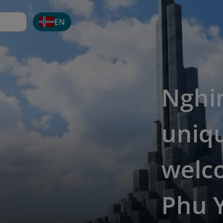
EN
Nghi
uniq
welc
Phu 