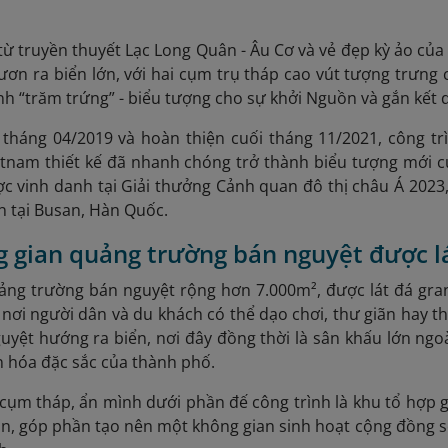
ừ truyền thuyết Lạc Long Quân - Âu Cơ và vẻ đẹp kỳ ảo của
vươn ra biển lớn, với hai cụm trụ tháp cao vút tượng trưng
nh “trăm trứng” - biểu tượng cho sự khởi Nguồn và gắn kết 
 tháng 04/2019 và hoàn thiện cuối tháng 11/2021, công t
ietnam thiết kế đã nhanh chóng trở thành biểu tượng mới 
 vinh danh tại Giải thưởng Cảnh quan đô thị châu Á 2023
 tại Busan, Hàn Quốc.
g gian quảng trường bán nguyệt được lá
ảng trường bán nguyệt rộng hơn 7.000m², được lát đá gran
 nơi người dân và du khách có thể dạo chơi, thư giãn hay th
uyệt hướng ra biển, nơi đây đồng thời là sân khấu lớn ngoà
ăn hóa đặc sắc của thành phố.
cụm tháp, ẩn mình dưới phần đế công trình là khu tổ hợp g
ãn, góp phần tạo nên một không gian sinh hoạt cộng đồng sô