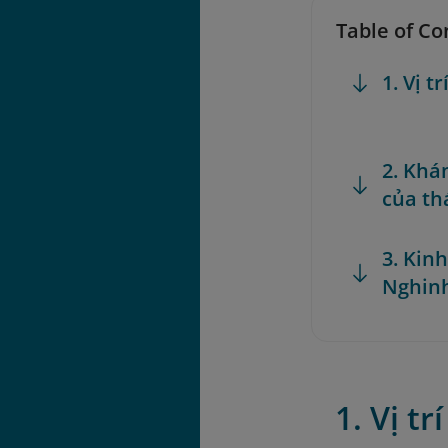
Table of Co
1. Vị 
2. Khá
của th
3. Kin
Nghin
1. Vị t