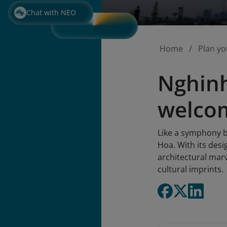
Chat with NEO
Home
Plan yo
Nghinh
welcom
Like a symphony 
Hoa. With its des
architectural marv
cultural imprints.