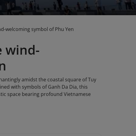
nd-welcoming symbol of Phu Yen
 wind-
n
ntingly amidst the coastal square of Tuy
ined with symbols of Ganh Da Dia, this
tistic space bearing profound Vietnamese