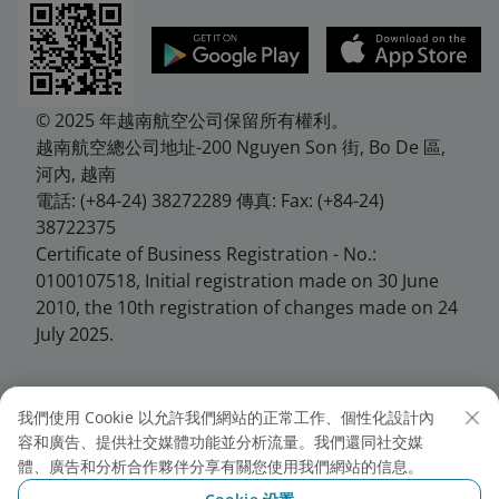
© 2025 年越南航空公司保留所有權利。
越南航空總公司地址-200 Nguyen Son 街, Bo De 區,
河內, 越南
電話: (+84-24) 38272289 傳真: Fax: (+84-24)
38722375
Certificate of Business Registration - No.:
0100107518, Initial registration made on 30 June
2010, the 10th registration of changes made on 24
July 2025.
我們使用 Cookie 以允許我們網站的正常工作、個性化設計內
越南航空台北分公司
容和廣告、提供社交媒體功能並分析流量。我們還同社交媒
體、廣告和分析合作夥伴分享有關您使用我們網站的信息。
地址: 10458台北市中山區松江路146號7樓