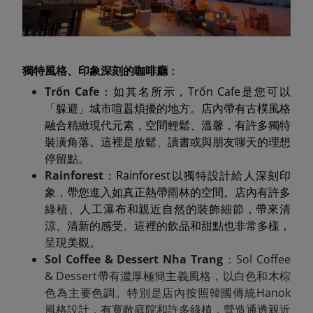
獨特風格、印象深刻的咖啡廳
：
Trốn Cafe
：如其名所示，Trốn Cafe是您可以
「躲避」城市喧囂煩擾的地方。店內帶有古樸風格
融合精緻現代元素，空間輕鬆、溫馨，有許多獨特
裝潢角落。這裡是放鬆、讀書或與朋友聊天的理想
停留點。
Rainforest
：Rainforest以獨特設計給人深刻印
象，帶您進入如真正熱帶雨林的空間。店內有許多
綠植、人工瀑布和親近自然的裝飾細節，帶來清
涼、清新的感受。這裡的飲品和甜點也非常多樣，
呈現美觀。
Sol Coffee & Dessert Nha Trang
：Sol Coffee
& Dessert帶有濃厚極簡主義風格，以白色和木棕
色為主要色調。特別是店內按照韓國傳統Hanok
風格設計，有寬敞庭院和許多綠植，營造通透親近