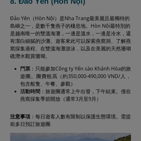
8. Đảo Yến (Hòn Nội)
Đảo Yến（Hòn Nội）是Nha Trang最美麗且最獨特的
島嶼之一，是數千隻燕子的棲息地。Hòn Nội最特別的
是越南唯一的雙溫海灘，一邊是溫水，一邊是冷水，還
有潔白細膩的沙灘。遊客來此可以探索燕窩洞、了解燕
窩採集過程、在雙溫海灘游泳，以及在美麗的天然珊瑚
礁潛水觀賞珊瑚。
門票
：只能參加Công ty Yến sào Khánh Hòa的旅
遊團。團費較高（約350,000-490,000 VND/人，
包含船隻、午餐、參觀）
活動時間
：旅遊團通常上午出發，下午結束。僅在
燕窩採集季節開放（通常3月至9月）
注意事項
：每日遊客人數有限制以保護生態環境。需提
前多日預訂旅遊團