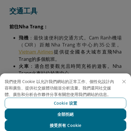
交通工具
前往Nha Trang：
飛機
：最快速便利的交通方式。Cam Ranh機場
（CXR）距離Nha Trang市中心約35公里。
提供從全國各大城市直飛Nha
Vietnam Airlines
Trang的多個航班。
火車
：適合想要觀光且時間充裕的遊客。Nha
Trang火車站位於市中心。
客車
：適合來自鄰近省份或想要節省費用的遊客。
我們使用 Cookie 以允許我們網站的正常工作、個性化設計內
容和廣告、提供社交媒體功能並分析流量。我們還同社交媒
體、廣告和分析合作夥伴分享有關您使用我們網站的信息。
在Nha Trang市內交通：
Cookie 设置
全部拒絕
與NEO聊天
接受所有 Cookie