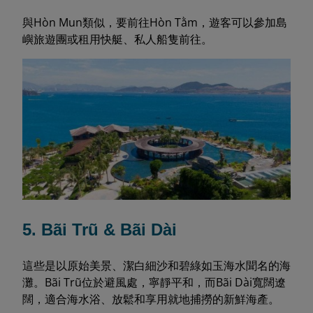
與Hòn Mun類似，要前往Hòn Tằm，遊客可以參加島
嶼旅遊團或租用快艇、私人船隻前往。
5. Bãi Trũ & Bãi Dài
這些是以原始美景、潔白細沙和碧綠如玉海水聞名的海
灘。Bãi Trũ位於避風處，寧靜平和，而Bãi Dài寬闊遼
闊，適合海水浴、放鬆和享用就地捕撈的新鮮海產。