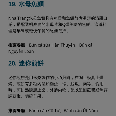
19. 水母魚麵
Nha Trang水母魚麵具有魚骨和魚餅熬煮湯頭的清甜口
感，搭配透明爽脆的水母片和Q彈美味的魚餅。這道料
理是早餐或輕便午餐的絕佳選擇。
推薦餐廳
：Bún cá sứa Hàn Thuyên、Bún cá
Nguyên Loan
20. 迷你煎餅
迷你煎餅是用米漿製作的小巧煎餅，在陶土模具上烘
烤。煎餅有多種內餡如雞蛋、蝦、魷魚、肉等。食用
時，煎餅熱騰騰上桌，外酥內軟，配以酸甜蘸醬或魚露
調蒜椒、切碎芒果。
推薦餐廳
：Bánh căn Cô Tư、Bánh căn Út Năm