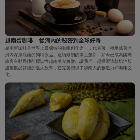
越南蛋咖啡 – 從河內的秘密到全球好奇
越南蛋咖啡是世界上最獨特的咖啡創作之一，代表著一種承載著老
河內深厚底蘊的獨特飲品。這項最初的本土創新，如今已成為國際
旅客主動尋找的標誌性越南美食象徵。讓我們一起探索這款奶油般
濃郁飲品背後的迷人故事，它完美體現了越南人的創造力和咖啡文
化。