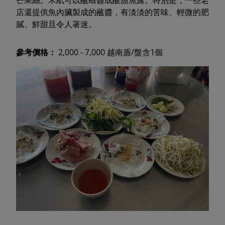
芒果絲。米紙可以蘸蝦醬或酸甜魚露。特別是，一些老
店還提供魚內臟製成的蘸醬，有淡淡的苦味、輕微的肥
膩、鮮甜且令人著迷。
參考價格：
2,000 - 7,000 越南盾/盤含1個