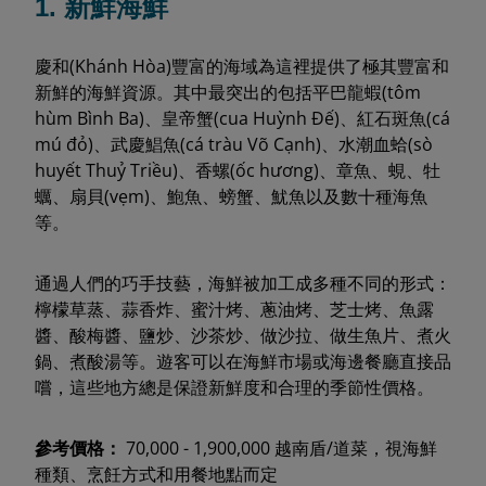
1. 新鮮海鮮
慶和(Khánh Hòa)豐富的海域為這裡提供了極其豐富和
新鮮的海鮮資源。其中最突出的包括平巴龍蝦(tôm
hùm Bình Ba)、皇帝蟹(cua Huỳnh Đế)、紅石斑魚(cá
mú đỏ)、武慶鯧魚(cá tràu Võ Cạnh)、水潮血蛤(sò
huyết Thuỷ Triều)、香螺(ốc hương)、章魚、蜆、牡
蠣、扇貝(vẹm)、鮑魚、螃蟹、魷魚以及數十種海魚
等。
通過人們的巧手技藝，海鮮被加工成多種不同的形式：
檸檬草蒸、蒜香炸、蜜汁烤、蔥油烤、芝士烤、魚露
醬、酸梅醬、鹽炒、沙茶炒、做沙拉、做生魚片、煮火
鍋、煮酸湯等。遊客可以在海鮮市場或海邊餐廳直接品
嚐，這些地方總是保證新鮮度和合理的季節性價格。
參考價格：
70,000 - 1,900,000 越南盾/道菜，視海鮮
種類、烹飪方式和用餐地點而定