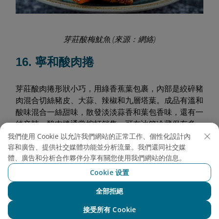
芽莊酸梅魷魚 (來源：網絡)
16. 寧和酸肉捲
芽莊酸肉捲形狀小巧，用綠香蕉葉包裹，內部是絞碎豬
肉混合切絲豬皮、大蒜、辣椒和九層塔葉。成品有溫和
酸味混合一絲甜味，散發淡淡蒜香和葉包香味，還有一
絲辛辣。酸肉捲通常按打銷售，可在冰箱冷藏保存多
日，適合作為零食或輕酒菜。
我們使用 Cookie 以允許我們網站的正常工作、個性化設計內
容和廣告、提供社交媒體功能並分析流量。我們還同社交媒
體、廣告和分析合作夥伴分享有關您使用我們網站的信息。
參考價格：
70,000 越南盾/盒20個
Cookie 设置
全部拒絕
與NEO聊天
接受所有 Cookie