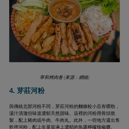
寧和烤肉卷 (來源：網絡)
4. 芽莊河粉
與傳統北部河粉不同，芽莊河粉的麵條較小且有嚼勁，
湯汁清澈但味道濃郁天然甜味。這裡的河粉用骨頭熬
製，配上豬肉或牛肉、牛肉丸。此外，一些地方還出售
乾拌河粉，配上生菜並淋上濃郁的魚露檸檬辣椒醬。