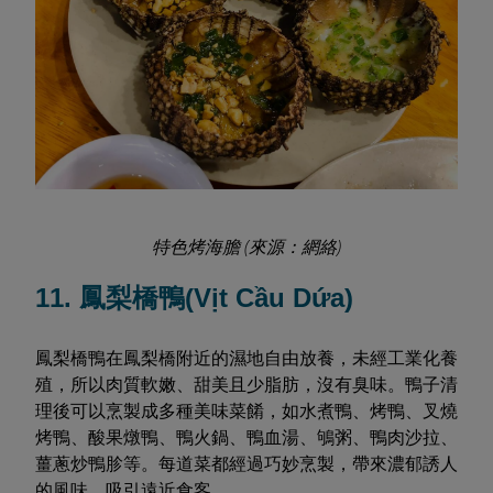
特色烤海膽 (來源：網絡)
11. 鳳梨橋鴨(Vịt Cầu Dứa)
鳳梨橋鴨在鳳梨橋附近的濕地自由放養，未經工業化養
殖，所以肉質軟嫩、甜美且少脂肪，沒有臭味。鴨子清
理後可以烹製成多種美味菜餚，如水煮鴨、烤鴨、叉燒
烤鴨、酸果燉鴨、鴨火鍋、鴨血湯、鴝粥、鴨肉沙拉、
薑蔥炒鴨胗等。每道菜都經過巧妙烹製，帶來濃郁誘人
的風味，吸引遠近食客。