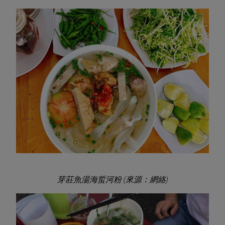
芽莊魚湯海蜇河粉 (來源：網絡)