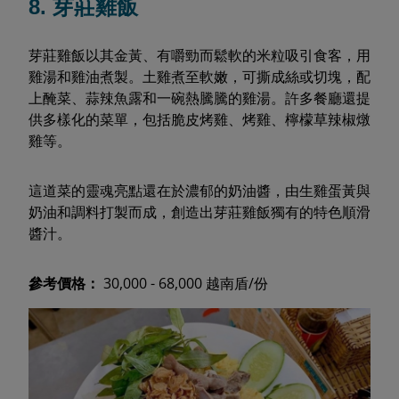
8. 芽莊雞飯
芽莊雞飯以其金黃、有嚼勁而鬆軟的米粒吸引食客，用
雞湯和雞油煮製。土雞煮至軟嫩，可撕成絲或切塊，配
上醃菜、蒜辣魚露和一碗熱騰騰的雞湯。許多餐廳還提
供多樣化的菜單，包括脆皮烤雞、烤雞、檸檬草辣椒燉
雞等。
這道菜的靈魂亮點還在於濃郁的奶油醬，由生雞蛋黃與
奶油和調料打製而成，創造出芽莊雞飯獨有的特色順滑
醬汁。
參考價格：
30,000 - 68,000 越南盾/份