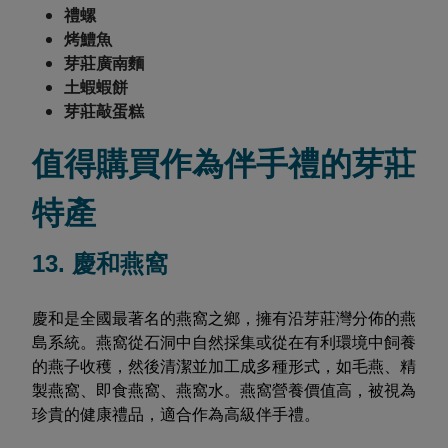
禮螺
烤鱧魚
芽莊廣南麵
土蝦蝦餅
芽莊敲蛋糕
值得購買作為伴手禮的芽莊
特產
13. 慶和燕窩
慶和是全國最著名的燕窩之鄉，擁有沿芽莊灣分佈的燕
島系統。燕窩從石洞中自然採集或從在有利環境中飼養
的燕子收穫，然後清潔並加工成多種形式，如毛燕、精
製燕窩、即食燕窩、燕窩水。燕窩營養價值高，被視為
珍貴的健康禮品，適合作為高級伴手禮。