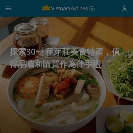
探索30++種芽莊美食特產，值
得品嚐和購買作為伴手禮