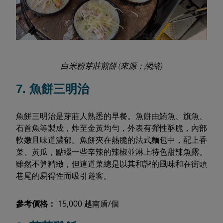
白米粉芽莊煎餅 (來源：網絡)
7. 魚餅三明治
魚餅三明治是芽莊人熟悉的早餐。魚餅由鮪魚、旗魚、
石首魚等製成，炸至金黃均勻，外表有彈性酥脆，內部
軟嫩且味道濃郁。魚餅夾在熱脆的法式麵包中，配上香
菜、黃瓜，點綴一些辛辣的辣椒並淋上特色甜辣魚露。
雖然不算精緻，但這道菜總是以其和諧的風味和在街頭
巷尾的易得性而吸引遊客。
參考價格：
15,000 越南盾/個