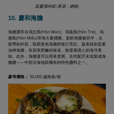
延慶濕米紙 (來源：網絡)
10. 慶和海膽
海膽通常在鴻文島(Hòn Mun)、鴻葉島(Hòn Tre)、鴻
廟島(Hòn Miễu)等地大量捕獲。新鮮海膽被切半，去
除帶刺外殼，取橙黃色海膽卵進行烹飪。最美味的是蔥
油烤海膽，有甜美肥嫩的味道，散發著誘人的海洋香
味。此外，海膽還可以用來煮粥、生吃配芥末或製成海
膽醬——中部沿海地區獨有的特色醬料之一。
參考價格：
30,000 越南盾/個