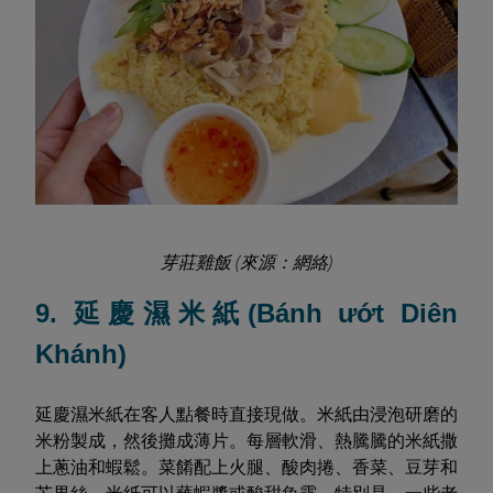
芽莊雞飯 (來源：網絡)
9. 延慶濕米紙(Bánh ướt Diên
Khánh)
延慶濕米紙在客人點餐時直接現做。米紙由浸泡研磨的
米粉製成，然後攤成薄片。每層軟滑、熱騰騰的米紙撒
上蔥油和蝦鬆。菜餚配上火腿、酸肉捲、香菜、豆芽和