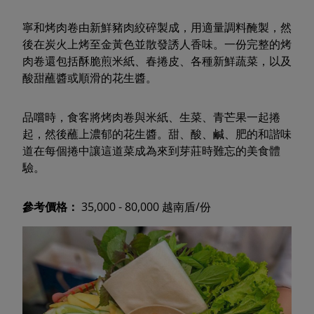
寧和烤肉卷由新鮮豬肉絞碎製成，用適量調料醃製，然
後在炭火上烤至金黃色並散發誘人香味。一份完整的烤
肉卷還包括酥脆煎米紙、春捲皮、各種新鮮蔬菜，以及
酸甜蘸醬或順滑的花生醬。
品嚐時，食客將烤肉卷與米紙、生菜、青芒果一起捲
起，然後蘸上濃郁的花生醬。甜、酸、鹹、肥的和諧味
道在每個捲中讓這道菜成為來到芽莊時難忘的美食體
驗。
參考價格：
35,000 - 80,000 越南盾/份