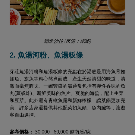
鯖魚沙拉 (來源：網絡)
2. 魚湯河粉、魚湯粄條
芽莊魚湯河粉和魚湯粄條的亮點在於湯底是用海魚骨如
鮪魚、旗魚等精心熬煮而成，產生天然清甜的味道，清
澈而毫無腥味。一碗豐盛的湯通常包括有彈性香味的魚
丸(蒸或炸)、新鮮美味的魚片、爽脆的海蜇，配上生菜
和豆芽。此外還有青椒魚露和新鮮檸檬，讓菜餚更加完
美。許多店家還提供其他配菜如魚頭、魚內臟等，讓遊
客自由選擇。
參考價格：
30,000 - 60,000 越南盾/碗