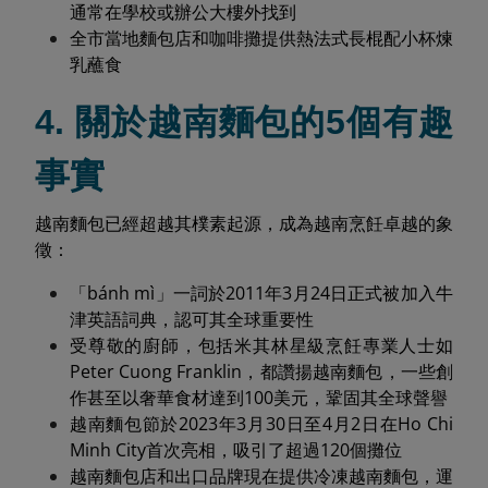
通常在學校或辦公大樓外找到
全市當地麵包店和咖啡攤提供熱法式長棍配小杯煉
乳蘸食
4. 關於越南麵包的5個有趣
事實
越南麵包已經超越其樸素起源，成為越南烹飪卓越的象
徵：
「bánh mì」一詞於2011年3月24日正式被加入牛
津英語詞典，認可其全球重要性
受尊敬的廚師，包括米其林星級烹飪專業人士如
Peter Cuong Franklin，都讚揚越南麵包，一些創
作甚至以奢華食材達到100美元，鞏固其全球聲譽
越南麵包節於2023年3月30日至4月2日在Ho Chi
Minh City首次亮相，吸引了超過120個攤位
越南麵包店和出口品牌現在提供冷凍越南麵包，運