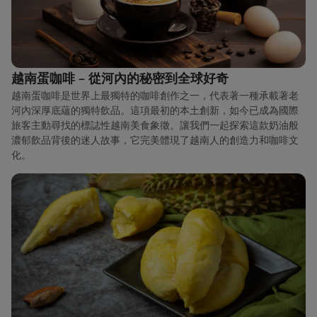
越南蛋咖啡 – 從河內的秘密到全球好奇
越南蛋咖啡是世界上最獨特的咖啡創作之一，代表著一種承載著老
河內深厚底蘊的獨特飲品。這項最初的本土創新，如今已成為國際
旅客主動尋找的標誌性越南美食象徵。讓我們一起探索這款奶油般
濃郁飲品背後的迷人故事，它完美體現了越南人的創造力和咖啡文
化。