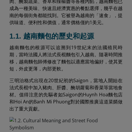
肉、醃製蔬菜、香草和辣椒醬等各種內餡，越南麵包已
成為一種美味、快速且經濟實惠的餐點選擇，幾乎在越
南的每個街角都能找到。它被譽為越南的「速食」，提
供味道、便利性和價值，通常價格僅約1美元。
1.1. 越南麵包的歷史和起源
越南麵包的根源可以追溯到19世紀末的法國殖民時
期，當時法國人將法式長棍麵包引入越南。隨著時間推
移，越南麵包師傅修改了麵包以適應當地偏好，使其更
短，外皮更薄，內部更軟。
三明治格式出現在20世紀初的Saigon，當地人開始在
法式長棍中加入豬肉、肝醬、醃胡蘿蔔和香菜等當地食
材。值得注意的先驅者如Saigon的Huynh Hoa麵包店
和Hoi An的Banh Mi Phuong對於國際推廣這道菜餚做
出了重大貢獻。