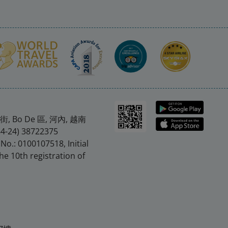
。
, Bo De 區, 河內, 越南
84-24) 38722375
 No.: 0100107518, Initial
he 10th registration of