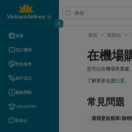
首頁
幫助台
探索
在機場
預訂機票
附加服務
您可以在機場售票處
旅行資訊
了解更多
收費行李
。
越航體驗
常見問題
Lotusmiles
當我更改航班/旅
幫助台