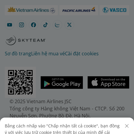
Sơ đồ trang
Liên hệ mua vé
Cài đặt cookies
© 2025 Vietnam Airlines JSC
Tổng công ty Hàng không Việt Nam - CTCP. Số 200
Nguyễn Sơn, Phường Bồ Đề, Hà Nội.
Điện thoại: (+84-24) 38272289. Fax: (+84-24)
Bằng cách nhấp vào "Chấp nhận tất cả cookie", bạn đồng
38722375
ý với việc lưu trữ cookie trên thiết bị của mình để cải