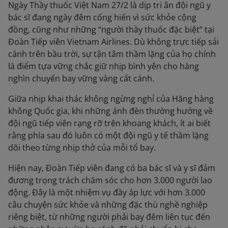
Ngày Thầy thuốc Việt Nam 27/2 là dịp tri ân đội ngũ y
bác sĩ đang ngày đêm cống hiến vì sức khỏe cộng
đồng, cũng như những “người thầy thuốc đặc biệt” tại
Đoàn Tiếp viên Vietnam Airlines. Dù không trực tiếp sải
cánh trên bầu trời, sự tận tâm thầm lặng của họ chính
là điểm tựa vững chắc giữ nhịp bình yên cho hàng
nghìn chuyến bay vững vàng cất cánh.
Giữa nhịp khai thác không ngừng nghỉ của Hãng hàng
không Quốc gia, khi những ánh đèn thường hướng về
đội ngũ tiếp viên rạng rỡ trên khoang khách, ít ai biết
rằng phía sau đó luôn có một đội ngũ y tế thầm lặng
dõi theo từng nhịp thở của mỗi tổ bay.
Hiện nay, Đoàn Tiếp viên đang có ba bác sĩ và y sĩ đảm
đương trọng trách chăm sóc cho hơn 3.000 người lao
động. Đây là một nhiệm vụ đầy áp lực với hơn 3.000
câu chuyện sức khỏe và những đặc thù nghề nghiệp
riêng biệt, từ những người phải bay đêm liên tục đến