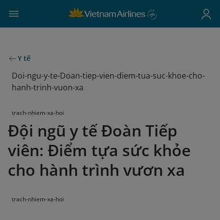
Y tế
Doi-ngu-y-te-Doan-tiep-vien-diem-tua-suc-khoe-cho-
hanh-trinh-vuon-xa
trach-nhiem-xa-hoi
Đội ngũ y tế Đoàn Tiếp
viên: Điểm tựa sức khỏe
cho hành trình vươn xa
trach-nhiem-xa-hoi