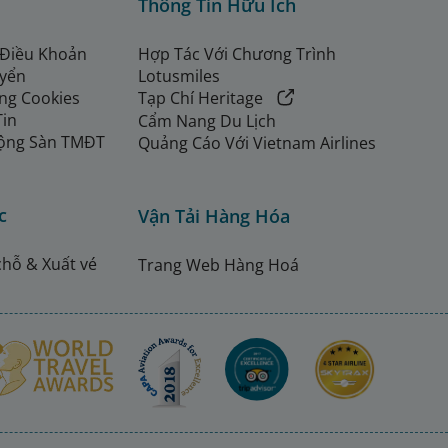
Thông Tin Hữu Ích
 Điều Khoản
Hợp Tác Với Chương Trình
uyển
Lotusmiles
ng Cookies
Tạp Chí Heritage
Tin
Cẩm Nang Du Lịch
ộng Sàn TMĐT
Quảng Cáo Với Vietnam Airlines
c
Vận Tải Hàng Hóa
chỗ & Xuất vé
Trang Web Hàng Hoá