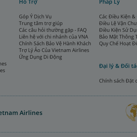
Hỗ Trợ
Pháp Lý
Góp Ý Dịch Vụ
Các Điều Kiện &
Trung tâm trợ giúp
Điều Lệ Vận Ch
Các câu hỏi thường gặp - FAQ
Điều Kiện Sử Dụ
Liên hệ với chi nhánh của VNA
Bảo Mật Thông 
Chính Sách Bảo Vệ Hành Khách
Quy Chế Hoạt Đ
Trợ Lý Ảo Của Vietnam Airlines
Ứng Dụng Di Động
ines
Đại lý & Đối tá
nes
Chính sách Đặt 
etnam Airlines