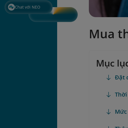
Chat với NEO
Mua t
Mục lụ
Đặt 
Thời
Mức 