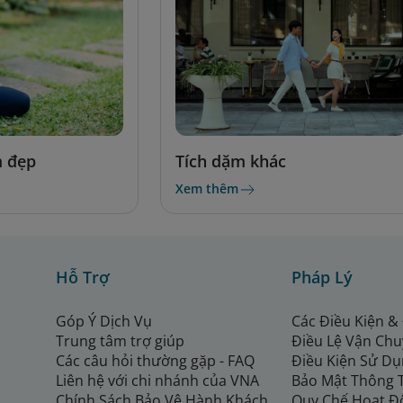
m đẹp
Tích dặm khác
Xem thêm
Hỗ Trợ
Pháp Lý
Góp Ý Dịch Vụ
Các Điều Kiện &
Trung tâm trợ giúp
Điều Lệ Vận Ch
Các câu hỏi thường gặp - FAQ
Điều Kiện Sử Dụ
Liên hệ với chi nhánh của VNA
Bảo Mật Thông 
Chính Sách Bảo Vệ Hành Khách
Quy Chế Hoạt Đ