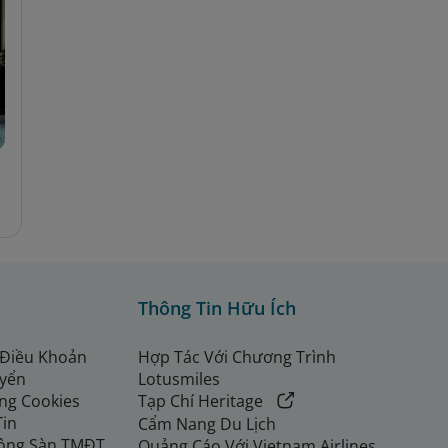
Thông Tin Hữu Ích
 Điều Khoản
Hợp Tác Với Chương Trình
uyển
Lotusmiles
ng Cookies
Tạp Chí Heritage
Tin
Cẩm Nang Du Lịch
ộng Sàn TMĐT
Quảng Cáo Với Vietnam Airlines