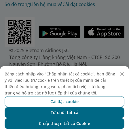
Sơ đồ trang
Liên hệ mua vé
Cài đặt cookies
© 2025 Vietnam Airlines JSC
Tổng công ty Hàng không Việt Nam - CTCP. Số 200
Nguyễn Sơn, Phường Bồ Đề, Hà Nội.
Điện thoại: (+84-24) 38272289. Fax: (+84-24)
Bằng cách nhấp vào "Chấp nhận tất cả cookie", bạn đồng
38722375
ý với việc lưu trữ cookie trên thiết bị của mình để cải
Giấy chứng nhận đăng ký doanh nghiệp, mã số
thiện điều hướng trang web, phân tích việc sử dụng
doanh nghiệp 0100107518, đăng ký lần đầu ngày
trang và hỗ trợ các nỗ lực tiếp thị của chúng tôi.
30/6/2010, đăng ký thay đổi lần thứ 10 ngày
Cài đặt cookie
24/7/2025, cấp bởi Sở Tài chính Thành phố Hà Nội.
Từ chối tất cả
Chat với NEO
Chấp thuận tất cả Cookie