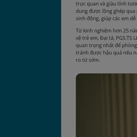
trực quan và giàu tính tươ
dung được lồng ghép qua n
sinh động, giúp các em dễ 
Từ kinh nghiệm hơn 25 nă
vệ trẻ em, Đại tá, PGS.TS 
quan trọng nhất để phòng 
tránh được hậu quả nếu nạ
ro từ sớm.