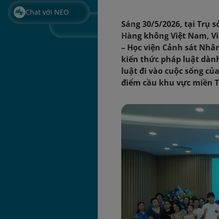
Chat với NEO
Sáng 30/5/2026, tại Trụ 
Hàng không Việt Nam, Vi
– Học viện Cảnh sát Nhân
kiến thức pháp luật dàn
luật đi vào cuộc sống củ
điểm cầu khu vực miền 