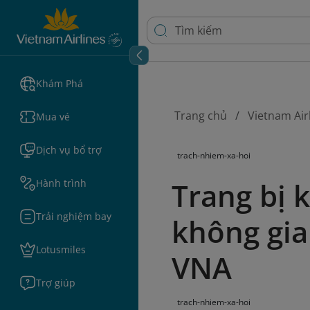
Khám Phá
Trang chủ
Vietnam Air
Mua vé
Dịch vụ bổ trợ
trach-nhiem-xa-hoi
Trang bị 
Hành trình
Trải nghiệm bay
không gia
Lotusmiles
VNA
Trợ giúp
trach-nhiem-xa-hoi