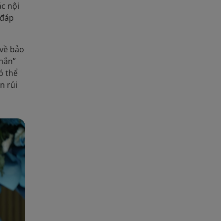
ác nội
 đáp
 về bảo
chắn”
ó thể
n rủi