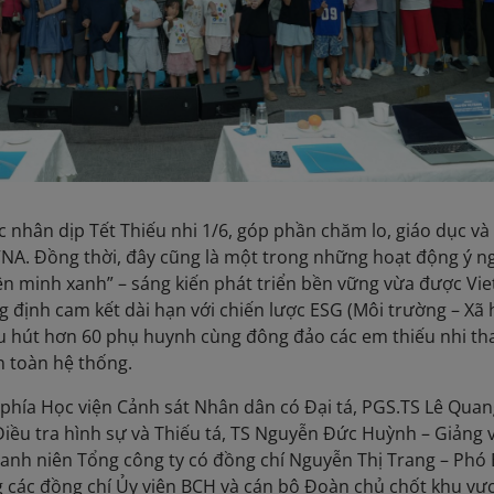
c nhân dịp Tết Thiếu nhi 1/6, góp phần chăm lo, giáo dục và
 VNA. Đồng thời, đây cũng là một trong những hoạt động ý n
iên minh xanh” – sáng kiến phát triển bền vững vừa được Vi
 định cam kết dài hạn với chiến lược ESG (Môi trường – Xã 
hu hút hơn 60 phụ huynh cùng đông đảo các em thiếu nhi th
ên toàn hệ thống.
phía Học viện Cảnh sát Nhân dân có Đại tá, PGS.TS Lê Qua
iều tra hình sự và Thiếu tá, TS Nguyễn Đức Huỳnh – Giảng 
anh niên Tổng công ty có đồng chí Nguyễn Thị Trang – Phó 
 các đồng chí Ủy viên BCH và cán bộ Đoàn chủ chốt khu vự