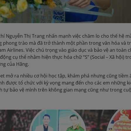
 chí Nguyễn Thị Trang nhấn mạnh việc chăm lo cho thế hệ 
g phong trào mà đã trở thành một phần trong văn hóa và t
m Airlines. Việc chú trọng vào giáo dục và bảo vệ an toàn c
 động cụ thể nhằm hiện thực hóa chữ “S” (Social – Xã hội) t
ững của Hãng.
net mở ra nhiều cơ hội học tập, khám phá nhưng cũng tiềm 
rình được tổ chức với kỳ vọng mang đến cho các em những k
ách tự bảo vệ mình trên không gian mạng cũng như trong cu