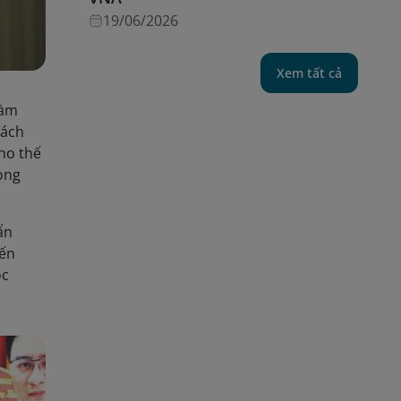
19/06/2026
Xem tất cả
mầm
rách
ho thế
rong
ẩn
iến
ộc