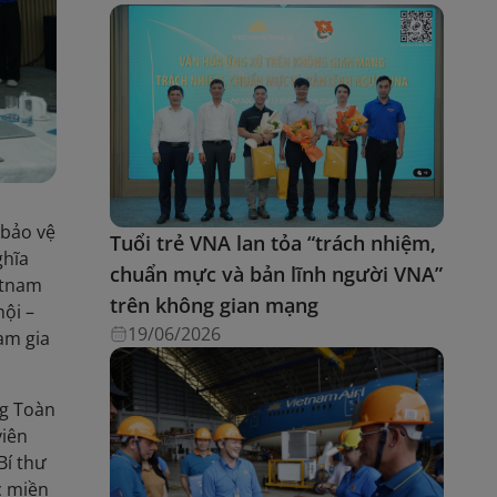
 bảo vệ
Tuổi trẻ VNA lan tỏa “trách nhiệm,
ghĩa
chuẩn mực và bản lĩnh người VNA”
etnam
trên không gian mạng
hội –
19/06/2026
am gia
ng Toàn
viên
Bí thư
c miền