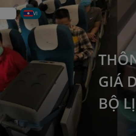
VI
THÔ
GIÁ 
BỘ L