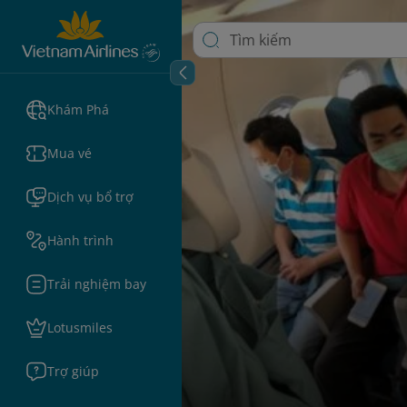
Khám Phá
Mua vé
Dịch vụ bổ trợ
Hành trình
Trải nghiệm bay
Lotusmiles
Trợ giúp