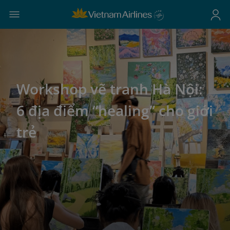
Workshop vẽ tranh Hà Nội:
6 địa điểm “healing” cho giới
trẻ