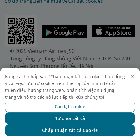
Sơ đồ trang
Liên hệ mua vé
Cài đặt cookies
© 2025 Vietnam Airlines JSC
Tổng công ty Hàng không Việt Nam - CTCP. Số 200
Nguyễn Sơn, Phường Bồ Đề, Hà Nội.
Điện thoại: (+84-24) 38272289. Fax: (+84-24)
Bằng cách nhấp vào "Chấp nhận tất cả cookie", bạn đồng
38722375
ý với việc lưu trữ cookie trên thiết bị của mình để cải
Giấy chứng nhận đăng ký doanh nghiệp, mã số
thiện điều hướng trang web, phân tích việc sử dụng
doanh nghiệp 0100107518, đăng ký lần đầu ngày
trang và hỗ trợ các nỗ lực tiếp thị của chúng tôi.
30/6/2010, đăng ký thay đổi lần thứ 10 ngày
Cài đặt cookie
24/7/2025, cấp bởi Sở Tài chính Thành phố Hà Nội.
Từ chối tất cả
Chat với NEO
Chấp thuận tất cả Cookie