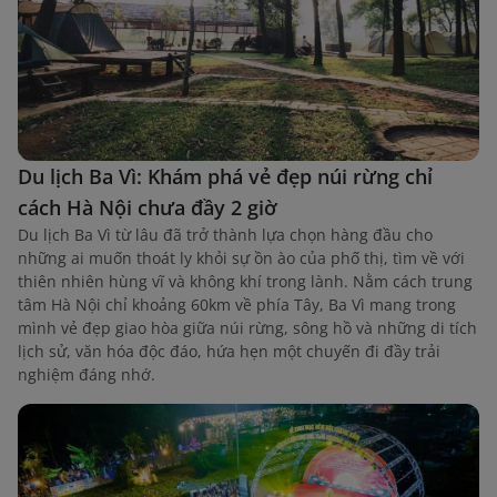
Du lịch Ba Vì: Khám phá vẻ đẹp núi rừng chỉ
cách Hà Nội chưa đầy 2 giờ
Du lịch Ba Vì từ lâu đã trở thành lựa chọn hàng đầu cho
những ai muốn thoát ly khỏi sự ồn ào của phố thị, tìm về với
thiên nhiên hùng vĩ và không khí trong lành. Nằm cách trung
tâm Hà Nội chỉ khoảng 60km về phía Tây, Ba Vì mang trong
mình vẻ đẹp giao hòa giữa núi rừng, sông hồ và những di tích
lịch sử, văn hóa độc đáo, hứa hẹn một chuyến đi đầy trải
nghiệm đáng nhớ.