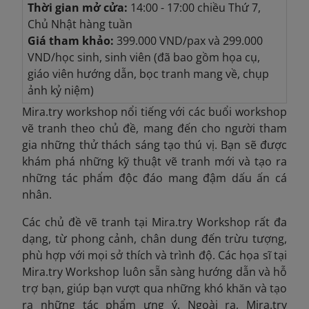
Thời gian mở cửa:
14:00 - 17:00 chiều Thứ 7,
Chủ Nhật hàng tuần
Giá tham khảo:
399.000 VND/pax và 299.000
VND/học sinh, sinh viên (đã bao gồm họa cụ,
giáo viên hướng dẫn, bọc tranh mang về, chụp
ảnh kỷ niệm)
Mira.try workshop nổi tiếng với các buổi workshop
vẽ tranh theo chủ đề, mang đến cho người tham
gia những thử thách sáng tạo thú vị. Bạn sẽ được
khám phá những kỹ thuật vẽ tranh mới và tạo ra
những tác phẩm độc đáo mang đậm dấu ấn cá
nhân.
Các chủ đề vẽ tranh tại Mira.try Workshop rất đa
dạng, từ phong cảnh, chân dung đến trừu tượng,
phù hợp với mọi sở thích và trình độ. Các họa sĩ tại
Mira.try Workshop luôn sẵn sàng hướng dẫn và hỗ
trợ bạn, giúp bạn vượt qua những khó khăn và tạo
ra những tác phẩm ưng ý. Ngoài ra, Mira.try